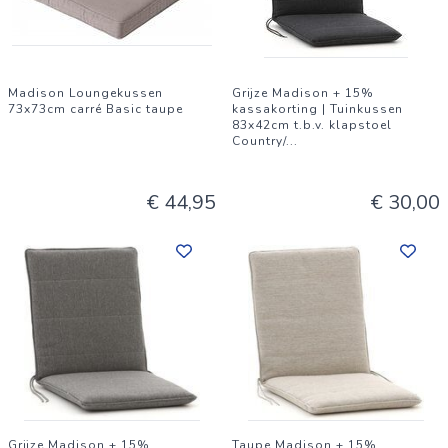
Madison Loungekussen
Grijze Madison + 15%
73x73cm carré Basic taupe
kassakorting | Tuinkussen
83x42cm t.b.v. klapstoel
Country/
...
€ 44,95
€ 30,00
Grijze Madison + 15%
Taupe Madison + 15%