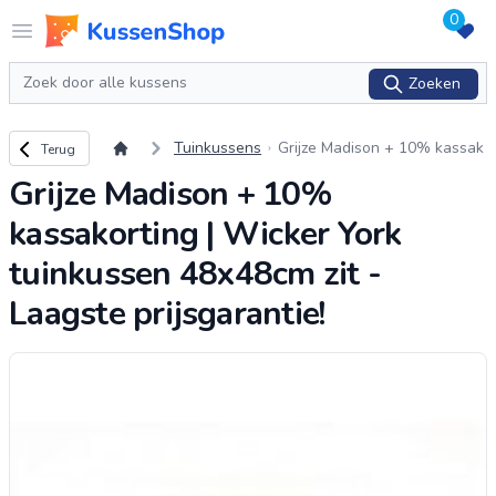
0
Logo www.kussenshop.nl
Open menu
Zoeken
Zoeken
Terug naar overzicht
Tuinkussens
Grijze Madison + 10% kassak
Terug
orting | Wicker York tuinkuss
Grijze Madison + 10%
en 48x48cm zit - Laagste prij
sgarantie!
kassakorting | Wicker York
tuinkussen 48x48cm zit -
Laagste prijsgarantie!