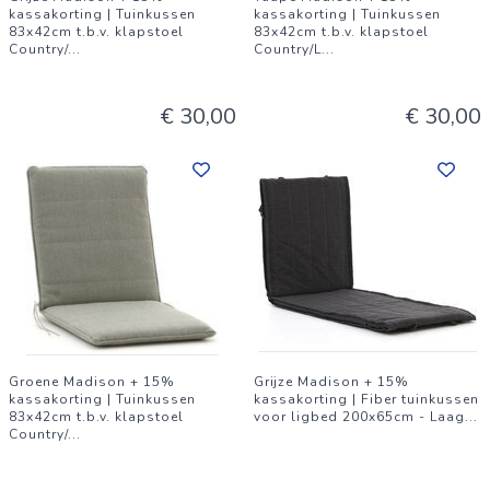
kassakorting | Tuinkussen
kassakorting | Tuinkussen
83x42cm t.b.v. klapstoel
83x42cm t.b.v. klapstoel
Country/
...
Country/L
...
€ 30,00
€ 30,00
Groene Madison + 15%
Grijze Madison + 15%
kassakorting | Tuinkussen
kassakorting | Fiber tuinkussen
83x42cm t.b.v. klapstoel
voor ligbed 200x65cm - Laag
...
Country/
...