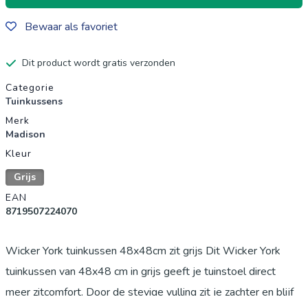
Bewaar als favoriet
Dit product wordt gratis verzonden
Productgegevens
Categorie
Tuinkussens
Merk
Madison
Kleur
Grijs
EAN
8719507224070
Wicker York tuinkussen 48x48cm zit grijs Dit Wicker York
tuinkussen van 48x48 cm in grijs geeft je tuinstoel direct
meer zitcomfort. Door de stevige vulling zit je zachter en blijf