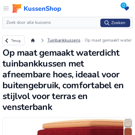
0
Logo www.kussenshop.nl
Open menu
Zoeken
Zoeken
Terug naar overzicht
Tuinbankkussens
Op maat gemaakt water
Terug
dicht tuinbankkussen me
Op maat gemaakt waterdicht
t afneembare hoes, idea
al voor buitengebruik, co
tuinbankkussen met
mfortabe
...
afneembare hoes, ideaal voor
buitengebruik, comfortabel en
stijlvol voor terras en
vensterbank