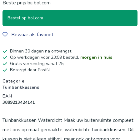
Beste prijs bij bol.com
Bestel op bol.com
Bewaar als favoriet
Binnen 30 dagen na ontvangst
Op werkdagen voor 23:59 besteld,
morgen in huis
Gratis verzending vanaf 25,-
Bezorgd door PostNL
Productgegevens
Categorie
Tuinbankkussens
EAN
3889213424141
Tuinbankkussen Waterdicht Maak uw buitenruimte compleet
met ons op maat gemaakte, waterdichte tuinbankkussen. Dit
kussen is niet alleen stijlvol, maar ook ontworpen voor