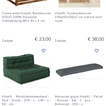
Creme witte VidaXL Bankkussen
VidaXL Tuinbankkussen
SOEST 100% Polyester
100x(50+50)x7 cm oxford stof
Crèmekleurig 80 x 40 x 5 cm
rood
€ 23,00
€ 38,00
2 prijzen
2 prijzen
VidaXL - Modulebankeenheid -
Antraciet-grijze VidaXL - Pallet
Stof - Groen - 210 - x - 140 - x -
- Kussen - Set - 2 - pcs -
56 - cm
Antraciet - 150 - x
...