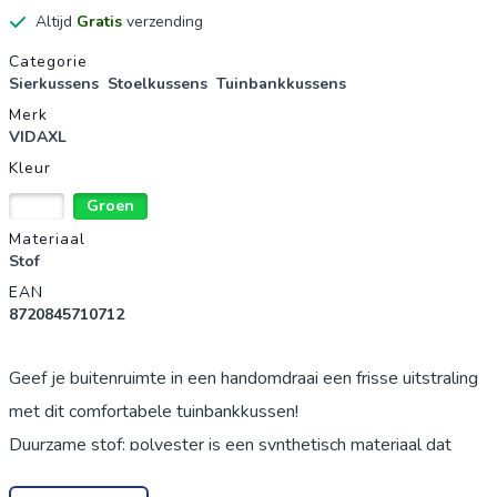
Altijd
Gratis
verzending
Productgegevens
Categorie
Sierkussens
Stoelkussens
Tuinbankkussens
Merk
VIDAXL
Kleur
Wit
Groen
Materiaal
Stof
EAN
8720845710712
Geef je buitenruimte in een handomdraai een frisse uitstraling
met dit comfortabele tuinbankkussen!
Duurzame stof: polyester is een synthetisch materiaal dat
bekend staat om zijn uv-bestendigheid en rekbaarheid.