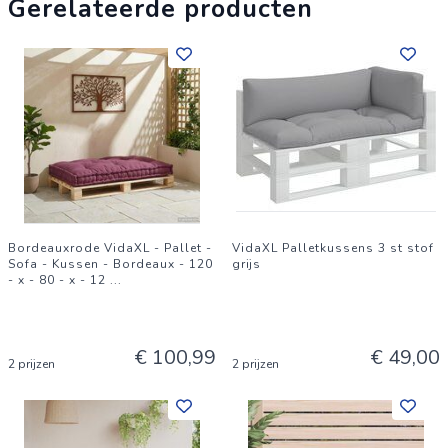
Gerelateerde producten
Bordeauxrode VidaXL - Pallet -
VidaXL Palletkussens 3 st stof
Sofa - Kussen - Bordeaux - 120
grijs
- x - 80 - x - 12
...
€ 100,99
€ 49,00
2 prijzen
2 prijzen