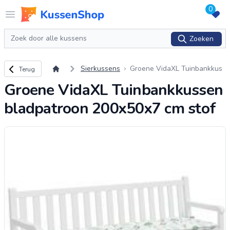
0
Logo www.kussenshop.nl
Open menu
Zoeken
Zoeken
Terug naar overzicht
Sierkussens
Groene VidaXL Tuinbankkus
Terug
sen bladpatroon 200x50x7 c
Groene VidaXL Tuinbankkussen
m stof
bladpatroon 200x50x7 cm stof