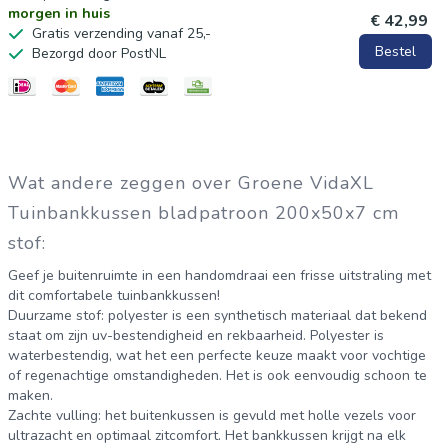
Het product is vacuüm verpakt, dus het heeft enige tijd nodig
morgen in huis
€ 42,99
Gratis verzending vanaf 25,-
om uit te zetten en terug te keren naar zijn oorspronkelijke
Bestel
Bezorgd door PostNL
vorm.
Materiaal: stof (100% polyester)
Vulmateriaal: holle vezel
Afmetingen: 200 x 50 x 7 cm (L x B x D)
Wat andere zeggen over Groene VidaXL
Touwlengte (per stuk): 30 cm
Tuinbankkussen bladpatroon 200x50x7 cm
Met bladpatroon
stof:
Met 2 sets touwen
Geef je buitenruimte in een handomdraai een frisse uitstraling met
Waterafstotend
dit comfortabele tuinbankkussen!
Duurzame stof: polyester is een synthetisch materiaal dat bekend
staat om zijn uv-bestendigheid en rekbaarheid. Polyester is
waterbestendig, wat het een perfecte keuze maakt voor vochtige
of regenachtige omstandigheden. Het is ook eenvoudig schoon te
maken.
Zachte vulling: het buitenkussen is gevuld met holle vezels voor
ultrazacht en optimaal zitcomfort. Het bankkussen krijgt na elk