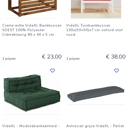
Creme witte VidaXL Bankkussen
VidaXL Tuinbankkussen
SOEST 100% Polyester
100x(50+50)x7 cm oxford stof
Crèmekleurig 80 x 40 x 5 cm
rood
€ 23,00
€ 38,00
2 prijzen
2 prijzen
VidaXL - Modulebankeenheid -
Antraciet-grijze VidaXL - Pallet