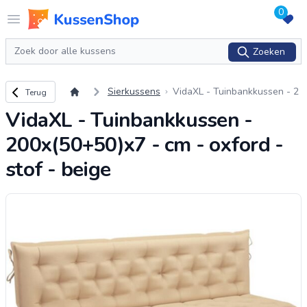
0
Logo www.kussenshop.nl
Open menu
Zoeken
Zoeken
Terug naar overzicht
Sierkussens
VidaXL - Tuinbankkussen - 2
Terug
00x(50+50)x7 - cm - oxford -
VidaXL - Tuinbankkussen -
stof - beige
200x(50+50)x7 - cm - oxford -
stof - beige