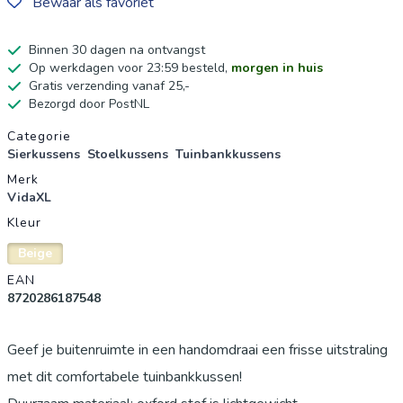
Bewaar als favoriet
Binnen 30 dagen na ontvangst
Op werkdagen voor 23:59 besteld,
morgen in huis
Gratis verzending vanaf 25,-
Bezorgd door PostNL
Productgegevens
Categorie
Sierkussens
Stoelkussens
Tuinbankkussens
Merk
VidaXL
Kleur
Beige
EAN
8720286187548
Geef je buitenruimte in een handomdraai een frisse uitstraling
met dit comfortabele tuinbankkussen!