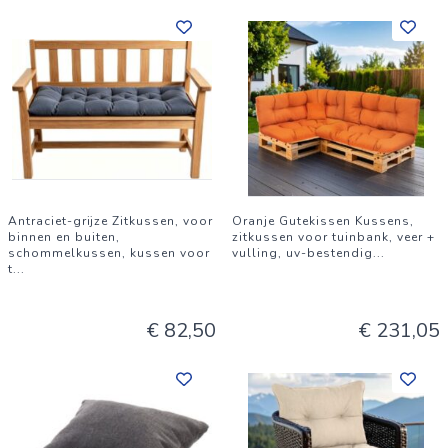
Antraciet-grijze Zitkussen, voor
Oranje Gutekissen Kussens,
binnen en buiten,
zitkussen voor tuinbank, veer +
schommelkussen, kussen voor
vulling, uv-bestendig
...
t
...
€ 82,50
€ 231,05