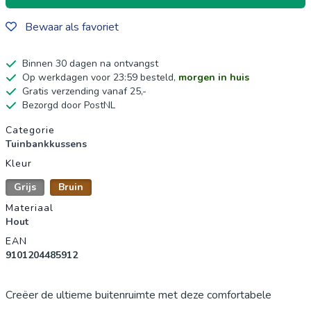
Bewaar als favoriet
Binnen 30 dagen na ontvangst
Op werkdagen voor 23:59 besteld,
morgen in huis
Gratis verzending vanaf 25,-
Bezorgd door PostNL
Productgegevens
Categorie
Tuinbankkussens
Kleur
Grijs
Bruin
Materiaal
Hout
EAN
9101204485912
Creëer de ultieme buitenruimte met deze comfortabele