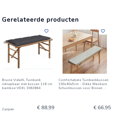
en comfort. Bestel vandaag nog en maak uw loungeset
compleet!
Gerelateerde producten
Bruine VidaXL Tuinbank
Comfortabele Tuinbankkussen
inklapbaar met kussen 118 cm
100x40x5cm - Dikke Wasbare
bamboe VDXL 3063864
Schuimkussen voor Binnen
...
€ 88,99
€ 66,95
2 prijzen