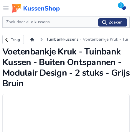
0
Logo www.kussenshop.nl
Open menu
Zoeken
Zoeken
Terug naar overzicht
Tuinbankkussens
Voetenbankje Kruk - Tui
Terug
nbank Kussen - Buiten O
Voetenbankje Kruk - Tuinbank
ntspannen - Modulair De
sign - 2 stuks - Grijs Brui
Kussen - Buiten Ontspannen -
n
Modulair Design - 2 stuks - Grijs
Bruin