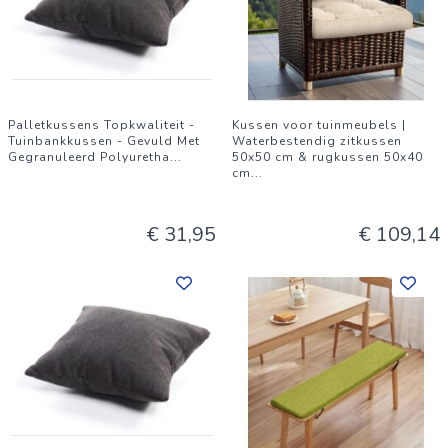
Palletkussens Topkwaliteit -
Kussen voor tuinmeubels |
Tuinbankkussen - Gevuld Met
Waterbestendig zitkussen
Gegranuleerd Polyuretha
...
50x50 cm & rugkussen 50x40
cm
...
€ 31,95
€ 109,14