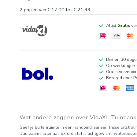
een frisse uitstraling te geven.
2
prijzen van
€ 17,00
tot
€ 21,99
Anti-slip ontwerp: doordacht ontworpen touw maakt he
Altijd
Gratis
ver
veilig op zijn plaats te houden.
Goed om te weten:
Het product is vacuüm verpakt, dus het heeft enige tijd 
Kleur: groen
Binnen 30 dage
Materiaal: oxford stof (100% polyester)
Op werkdagen v
Gratis verzendi
Vulmateriaal: schuimvezel
Bezorgd door P
Afmetingen: 100 x 50 x 3 cm (L x B x D)
Touwlengte (per stuk): 30 cm
Waterafstotend
Wat andere zeggen over VidaXL Tuinbank
Geef je buitenruimte in een handomdraai een frisse uitstral
Duurzaam materiaal: oxford stof is lichtgewicht, waterbest