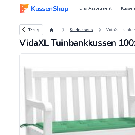
Logo www.kussenshop.nl
Ons Assortiment
Kussen
Terug naar overzicht
Sierkussens
VidaXL Tuinba
Terug
VidaXL Tuinbankkussen 100x