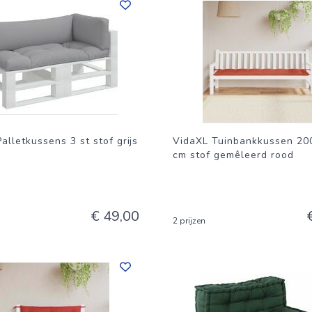
alletkussens 3 st stof grijs
VidaXL Tuinbankkussen 20
cm stof gemêleerd rood
€ 49,00
2 prijzen