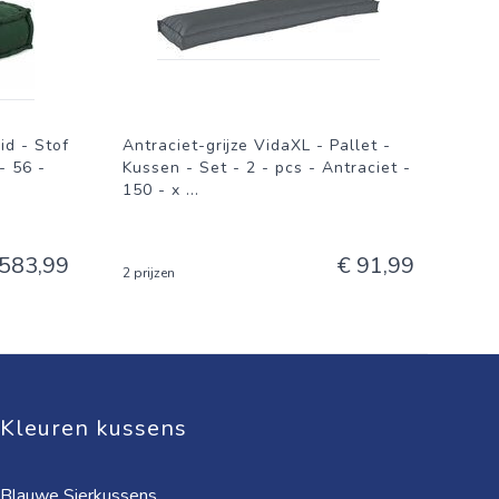
d - Stof
Antraciet-grijze VidaXL - Pallet -
- 56 -
Kussen - Set - 2 - pcs - Antraciet -
150 - x
...
 583,99
€ 91,99
2 prijzen
Kleuren kussens
Blauwe Sierkussens