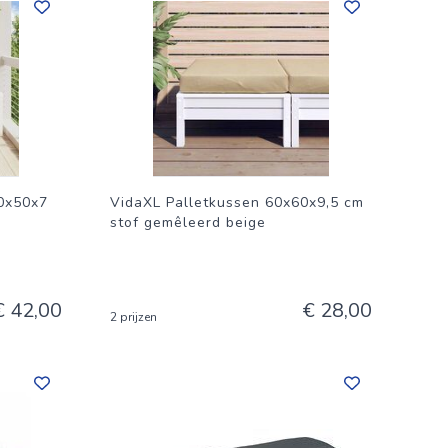
0x50x7
VidaXL Palletkussen 60x60x9,5 cm
stof gemêleerd beige
€ 42,00
€ 28,00
2 prijzen