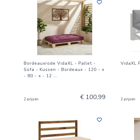
Bordeauxrode VidaXL - Pallet -
VidaXL P
Sofa - Kussen - Bordeaux - 120 - x
- 80 - x - 12
...
€ 100,99
2 prijzen
2 prijzen