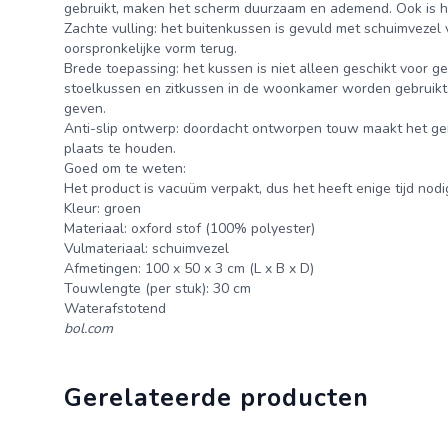
gebruikt, maken het scherm duurzaam en ademend. Ook is h
Zachte vulling: het buitenkussen is gevuld met schuimvezel v
oorspronkelijke vorm terug.
Brede toepassing: het kussen is niet alleen geschikt voor g
stoelkussen en zitkussen in de woonkamer worden gebruikt. D
geven.
Anti-slip ontwerp: doordacht ontworpen touw maakt het gema
plaats te houden.
Goed om te weten:
Het product is vacuüm verpakt, dus het heeft enige tijd nodig
Kleur: groen
Materiaal: oxford stof (100% polyester)
Vulmateriaal: schuimvezel
Afmetingen: 100 x 50 x 3 cm (L x B x D)
Touwlengte (per stuk): 30 cm
Waterafstotend
bol.com
Gerelateerde producten