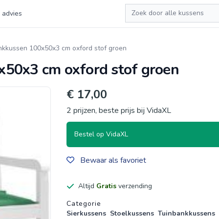
Zoeken
 advies
nkkussen 100x50x3 cm oxford stof groen
50x3 cm oxford stof groen
€ 17,00
2 prijzen, beste prijs bij VidaXL
Bestel op VidaXL
Bewaar als favoriet
Altijd
Gratis
verzending
Productgegevens
Categorie
Sierkussens
Stoelkussens
Tuinbankkussens