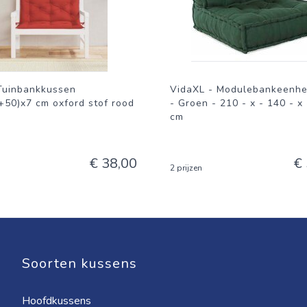
Tuinbankkussen
VidaXL - Modulebankeenhei
+50)x7 cm oxford stof rood
- Groen - 210 - x - 140 - x 
cm
€ 38,00
€
2 prijzen
Soorten kussens
Hoofdkussens