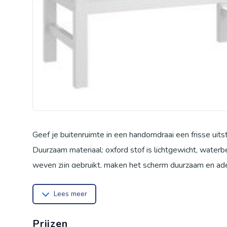
Geef je buitenruimte in een handomdraai een frisse uits
Duurzaam materiaal: oxford stof is lichtgewicht, water
weven zijn gebruikt, maken het scherm duurzaam en ad
Zachte vulling: het buitenkussen is gevuld met schuimve
Lees meer
gebruik zijn oorspronkelijke vorm terug.
Brede toepassing: het kussen is niet alleen geschikt vo
Prijzen
binnenshuis als stoelkussen en zitkussen in de woonkam