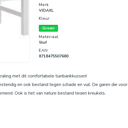
Merk
VIDAXL
Kleur
Groen
Materiaal
Stof
EAN
8718475507680
traling met dit comfortabele tuinbankkussen!
bestendig en ook bestand tegen schade en vuil. De garen die voor
emend. Ook is het van nature bestand tegen kreukels.
zel voor ultrazacht en optimaal zitcomfort. Het bankkussen krijgt
or gebruik buitenshuis, zoals tuin- en terrasmeubelen, maar kan o
er worden gebruikt. Daarnaast is het een prachtige decoratie om