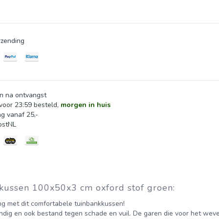
t gemakkelijk om het kussen aan meubels te bevestigen en net
zending
nodig om uit te zetten en terug te keren naar zijn oorspronkelijk
n na ontvangst
oor 23:59 besteld,
morgen in huis
ng vanaf 25,-
ostNL
kussen 100x50x3 cm oxford stof groen:
ing met dit comfortabele tuinbankkussen!
endig en ook bestand tegen schade en vuil. De garen die voor het weve