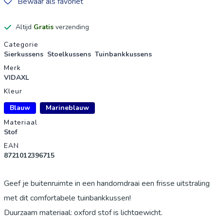
Bewaar als favoriet
Altijd
Gratis
verzending
Productgegevens
Categorie
Sierkussens
Stoelkussens
Tuinbankkussens
Merk
VIDAXL
Kleur
Blauw
Marineblauw
Materiaal
Stof
EAN
8721012396715
Geef je buitenruimte in een handomdraai een frisse uitstraling
met dit comfortabele tuinbankkussen!
Duurzaam materiaal: oxford stof is lichtgewicht,