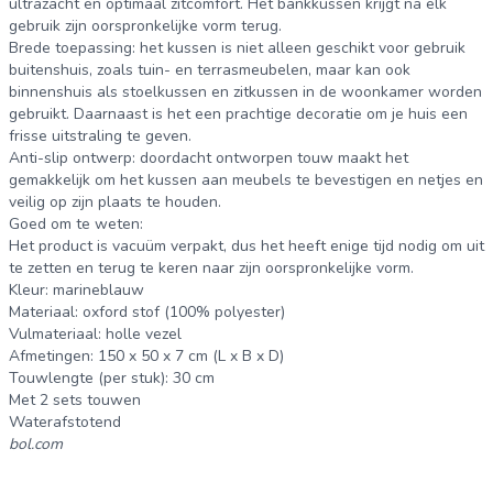
ultrazacht en optimaal zitcomfort. Het bankkussen krijgt na elk
gebruik zijn oorspronkelijke vorm terug.
Brede toepassing: het kussen is niet alleen geschikt voor gebruik
buitenshuis, zoals tuin- en terrasmeubelen, maar kan ook
binnenshuis als stoelkussen en zitkussen in de woonkamer worden
gebruikt. Daarnaast is het een prachtige decoratie om je huis een
frisse uitstraling te geven.
Anti-slip ontwerp: doordacht ontworpen touw maakt het
gemakkelijk om het kussen aan meubels te bevestigen en netjes en
veilig op zijn plaats te houden.
Goed om te weten:
Het product is vacuüm verpakt, dus het heeft enige tijd nodig om uit
te zetten en terug te keren naar zijn oorspronkelijke vorm.
Kleur: marineblauw
Materiaal: oxford stof (100% polyester)
Vulmateriaal: holle vezel
Afmetingen: 150 x 50 x 7 cm (L x B x D)
Touwlengte (per stuk): 30 cm
Met 2 sets touwen
Waterafstotend
bol.com