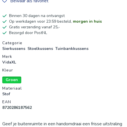
Bewaar als favoriet
Binnen 30 dagen na ontvangst
Op werkdagen voor 23:59 besteld,
morgen in huis
Gratis verzending vanaf 25,-
Bezorgd door PostNL
Productgegevens
Categorie
Sierkussens
Stoelkussens
Tuinbankkussens
Merk
VidaXL
Kleur
Groen
Materiaal
Stof
EAN
8720286187562
Geef je buitenruimte in een handomdraai een frisse uitstraling