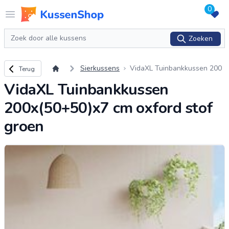
0
Logo www.kussenshop.nl
Open menu
Zoeken
Zoeken
Terug naar overzicht
Sierkussens
VidaXL Tuinbankkussen 200
Terug
x(50+50)x7 cm oxford stof gr
VidaXL Tuinbankkussen
oen
200x(50+50)x7 cm oxford stof
groen