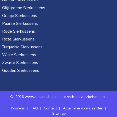
Groene Sierkussens
Olijfgroene Sierkussens
Oranje Sierkussens
Paarse Sierkussens
Rode Sierkussens
Roze Sierkussens
Turquoise Sierkussens
Witte Sierkussens
Zwarte Sierkussens
Gouden Sierkussens
©
2026 www.kussenshop.nl alle rechten voorbehouden
Kussens
|
FAQ
|
Contact
|
Algemene voorwaarden
|
Sitemap