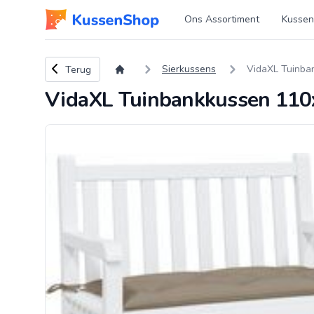
Logo www.kussenshop.nl
Ons Assortiment
Kussen
Terug naar overzicht
Sierkussens
VidaXL Tuinba
Terug
VidaXL Tuinbankkussen 110x