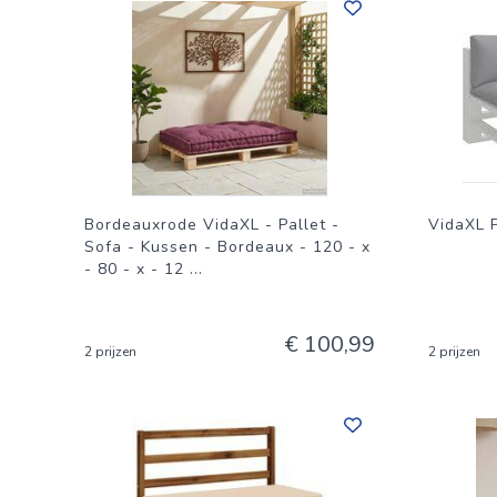
Bordeauxrode VidaXL - Pallet -
VidaXL P
Sofa - Kussen - Bordeaux - 120 - x
- 80 - x - 12
...
€ 100,99
2 prijzen
2 prijzen