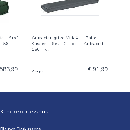
d - Stof
Antraciet-grijze VidaXL - Pallet -
- 56 -
Kussen - Set - 2 - pcs - Antraciet -
150 - x
...
 583,99
€ 91,99
2 prijzen
Kleuren kussens
Blauwe Sierkussens