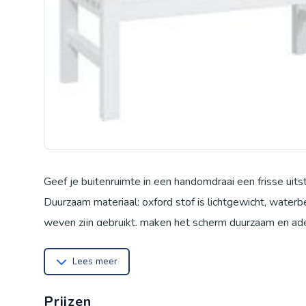
Geef je buitenruimte in een handomdraai een frisse uits
Duurzaam materiaal: oxford stof is lichtgewicht, water
weven zijn gebruikt, maken het scherm duurzaam en ad
Zachte vulling: het buitenkussen is gevuld met holle vez
Lees meer
gebruik zijn oorspronkelijke vorm terug.
Brede toepassing: het kussen is niet alleen geschikt vo
Prijzen
binnenshuis als stoelkussen en zitkussen in de woonkam