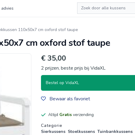
Zoeken
 advies
nkkussen 110x50x7 cm oxford stof taupe
50x7 cm oxford stof taupe
€ 35,00
2 prijzen, beste prijs bij VidaXL
Bestel op VidaXL
Bewaar als favoriet
Altijd
Gratis
verzending
Productgegevens
Categorie
Sierkussens
Stoelkussens
Tuinbankkussens