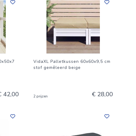
0x50x7
VidaXL Palletkussen 60x60x9,5 cm
stof gemêleerd beige
€ 42,00
€ 28,00
2 prijzen