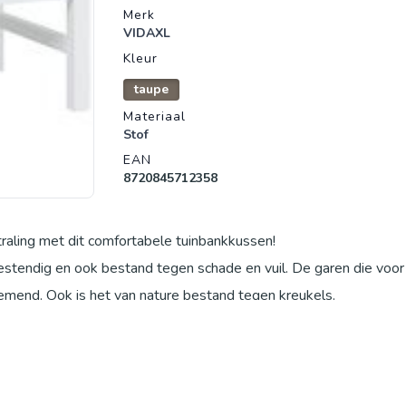
Merk
VIDAXL
Kleur
taupe
Materiaal
Stof
EAN
8720845712358
traling met dit comfortabele tuinbankkussen!
bestendig en ook bestand tegen schade en vuil. De garen die voor
emend. Ook is het van nature bestand tegen kreukels.
els voor ultrazacht en optimaal zitcomfort. Het bankkussen krijgt
or gebruik buitenshuis, zoals tuin- en terrasmeubelen, maar kan o
er worden gebruikt. Daarnaast is het een prachtige decoratie om