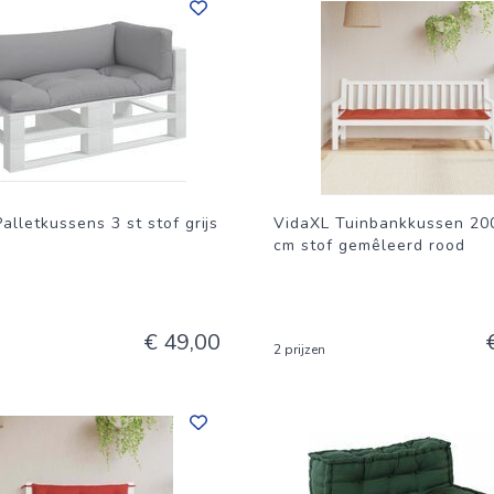
alletkussens 3 st stof grijs
VidaXL Tuinbankkussen 20
cm stof gemêleerd rood
€ 49,00
2 prijzen