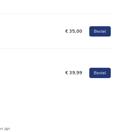
jes en
€ 35,00
Bestel
e vorm.
€ 39,99
Bestel
n zijn