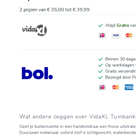
een frisse uitstraling te geven.
2
prijzen van
€ 35,00
tot
€ 39,99
Anti-slip ontwerp: doordacht ontworpen touw maakt he
Altijd
Gratis
ver
veilig op zijn plaats te houden.
Goed om te weten:
Het product is vacuüm verpakt, dus het heeft enige tijd 
Kleur: taupe
Binnen 30 dage
Materiaal: oxford stof (100% polyester)
Op werkdagen v
Gratis verzendi
Vulmateriaal: holle vezel
Bezorgd door P
Afmetingen: 110 x 50 x 7 cm (L x B x D)
Touwlengte (per stuk): 30 cm
Waterafstotend
Wat andere zeggen over VidaXL Tuinbank
Geef je buitenruimte in een handomdraai een frisse uitstral
Duurzaam materiaal: oxford stof is lichtgewicht, waterbest