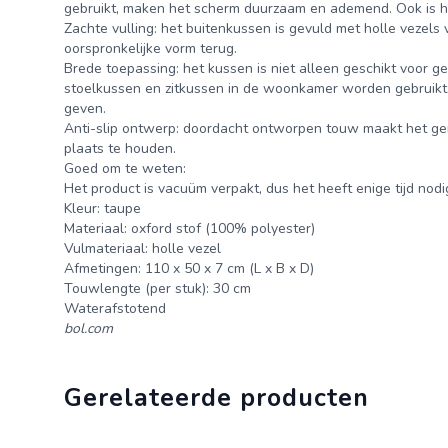
gebruikt, maken het scherm duurzaam en ademend. Ook is h
Zachte vulling: het buitenkussen is gevuld met holle vezels v
oorspronkelijke vorm terug.
Brede toepassing: het kussen is niet alleen geschikt voor g
stoelkussen en zitkussen in de woonkamer worden gebruikt. D
geven.
Anti-slip ontwerp: doordacht ontworpen touw maakt het gema
plaats te houden.
Goed om te weten:
Het product is vacuüm verpakt, dus het heeft enige tijd nodig
Kleur: taupe
Materiaal: oxford stof (100% polyester)
Vulmateriaal: holle vezel
Afmetingen: 110 x 50 x 7 cm (L x B x D)
Touwlengte (per stuk): 30 cm
Waterafstotend
bol.com
Gerelateerde producten