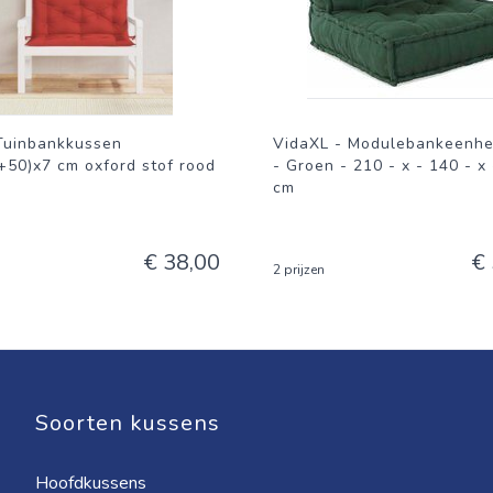
Tuinbankkussen
VidaXL - Modulebankeenhei
+50)x7 cm oxford stof rood
- Groen - 210 - x - 140 - x 
cm
€ 38,00
€
2 prijzen
Soorten kussens
Hoofdkussens