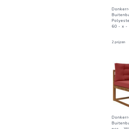
Donkerr
Buitenb
Polyeste
60 - x -
2 prijzen
Donkerr
Buitenb
pcs - Wi