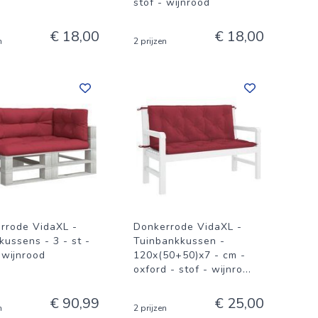
stof - wijnrood
€ 18,00
€ 18,00
n
2 prijzen
rrode VidaXL -
Donkerrode VidaXL -
kussens - 3 - st -
Tuinbankkussen -
 wijnrood
120x(50+50)x7 - cm -
oxford - stof - wijnro
...
€ 90,99
€ 25,00
n
2 prijzen