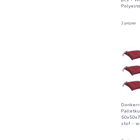
Polyest
2 prijzen
Donkerr
Palletku
50x50x7
stof - w