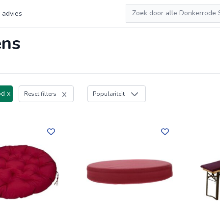
Zoeken
 advies
ens
d x
Reset filters
Populariteit