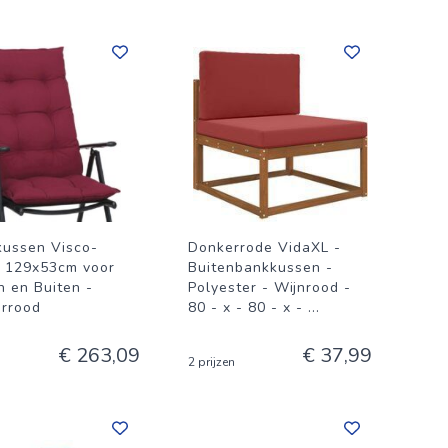
kussen Visco-
Donkerrode VidaXL -
t 129x53cm voor
Buitenbankkussen -
n en Buiten -
Polyester - Wijnrood -
rrood
80 - x - 80 - x -
...
€ 263,09
€ 37,99
2 prijzen