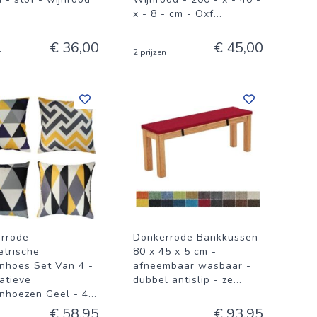
x - 8 - cm - Oxf
...
€ 36,00
€ 45,00
n
2 prijzen
rrode
Donkerrode Bankkussen
trische
80 x 45 x 5 cm -
nhoes Set Van 4 -
afneembaar wasbaar -
atieve
dubbel antislip - ze
...
nhoezen Geel - 4
...
€ 58,95
€ 93,95