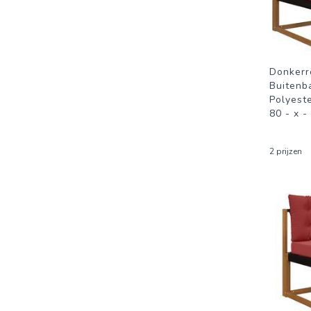
Donkerr
Buitenb
Polyeste
80 - x -
2 prijzen