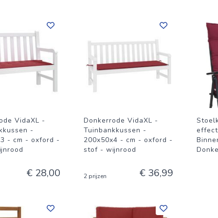
ode VidaXL -
Donkerrode VidaXL -
Stoel
kkussen -
Tuinbankkussen -
effec
3 - cm - oxford -
200x50x4 - cm - oxford -
Binne
ijnrood
stof - wijnrood
Donke
€ 28,00
€ 36,99
2 prijzen