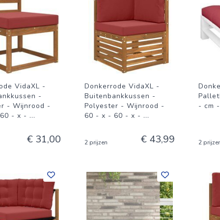
ode VidaXL -
Donkerrode VidaXL -
Donke
ankkussen -
Buitenbankkussen -
Palle
r - Wijnrood -
Polyester - Wijnrood -
- cm -
 60 - x -
...
60 - x - 60 - x -
...
€ 31,00
€ 43,99
2 prijzen
2 prijze