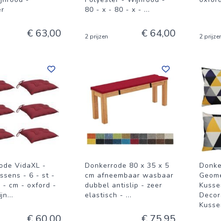
er
80 - x - 80 - x -
...
€ 63,00
€ 64,00
2 prijzen
2 prijze
ode VidaXL -
Donkerrode 80 x 35 x 5
Donke
ssens - 6 - st -
cm afneembaar wasbaar
Geome
 - cm - oxford -
dubbel antislip - zeer
Kusse
ijn
...
elastisch -
...
Decor
Kusse
€ 60,00
€ 75,95