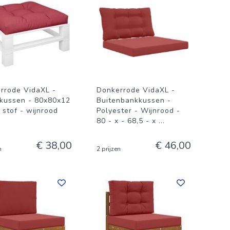
rrode VidaXL -
Donkerrode VidaXL -
tkussen - 80x80x12
Buitenbankkussen -
 stof - wijnrood
Polyester - Wijnrood -
80 - x - 68,5 - x
...
€ 38,00
€ 46,00
n
2 prijzen