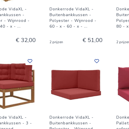
ode VidaXL -
Donkerrode VidaXL -
Donke
ankkussen -
Buitenbankkussen -
Buite
r - Wijnrood -
Polyester - Wijnrood -
Polye
 40 - x -
...
60 - x - 60 - x -
...
80 - x
€ 32,00
€ 51,00
2 prijzen
2 prijze
ode VidaXL -
Donkerrode VidaXL -
Donke
ankkussen - 3 -
Buitenbankkussen -
Pallet
jnrood -
Polyester - Wijnrood -
oxford