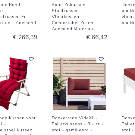
ode Rond
Rond Zitkussen -
Donke
n -
Stoelkussen
bankk
elkussen Ei -
Vloerkussen -
vloer,
Zitten - Ademend
Comfortabel Zitten -
bankk
..
Ademend Materiaa
...
€ 266,39
€ 66,42
ode Kussen voor
Donkerrode VidaXL -
Donke
l -
Palletkussens - 3 - st -
Palle
lstoel Kussen
stof - gemêleerd -
stof -