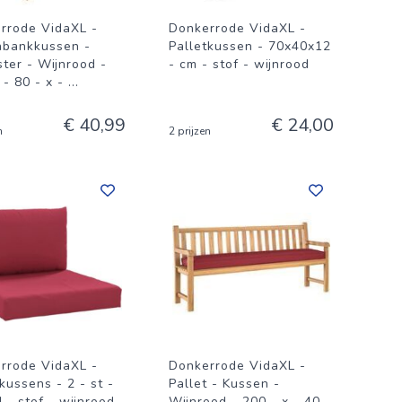
rrode VidaXL -
Donkerrode VidaXL -
nbankkussen -
Palletkussen - 70x40x12
ster - Wijnrood -
- cm - stof - wijnrood
 - 80 - x -
...
€ 40,99
€ 24,00
n
2 prijzen
rrode VidaXL -
Donkerrode VidaXL -
kussens - 2 - st -
Pallet - Kussen -
 - stof - wijnrood
Wijnrood - 200 - x - 40 -