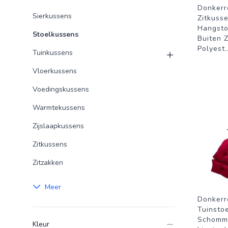
Donkerr
Sierkussens
Zitkusse
Hangsto
Stoelkussens
Buiten 
Polyest
.
Tuinkussens
Vloerkussens
Voedingskussens
Warmtekussens
Zijslaapkussens
Zitkussens
Zitzakken
Meer
Donkerr
Tuinstoe
Schomme
Kleur