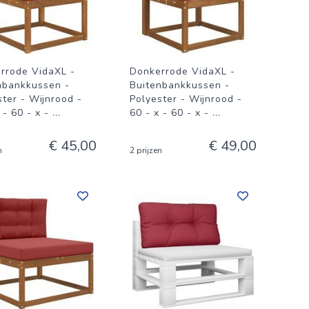
rrode VidaXL -
Donkerrode VidaXL -
nbankkussen -
Buitenbankkussen -
ster - Wijnrood -
Polyester - Wijnrood -
 - 60 - x -
...
60 - x - 60 - x -
...
€ 45,00
€ 49,00
n
2 prijzen