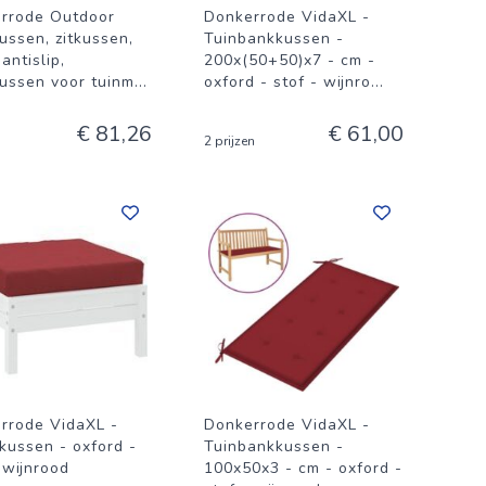
rrode Outdoor
Donkerrode VidaXL -
ussen, zitkussen,
Tuinbankkussen -
 antislip,
200x(50+50)x7 - cm -
ussen voor tuinm
...
oxford - stof - wijnro
...
€ 81,26
€ 61,00
2 prijzen
rrode VidaXL -
Donkerrode VidaXL -
tkussen - oxford -
Tuinbankkussen -
 wijnrood
100x50x3 - cm - oxford -