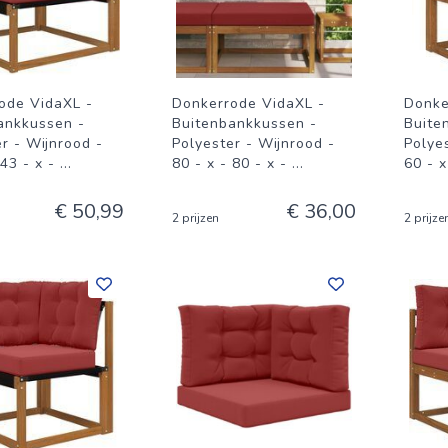
ode VidaXL -
Donkerrode VidaXL -
Donke
ankkussen -
Buitenbankkussen -
Buite
r - Wijnrood -
Polyester - Wijnrood -
Polye
 43 - x -
...
80 - x - 80 - x -
...
60 - x
€ 50,99
€ 36,00
2 prijzen
2 prijze