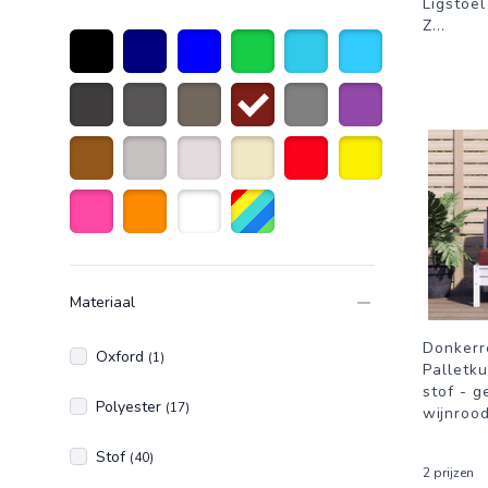
Ligstoel
Z
...
Zwart
Marineblauw
Blauw
Groen
Turquoise
Lichtblauw
Donkergrijs
Antraciet grijs
taupe
Donkerrood
Grijs
Paars
Bruin
Licht grijs
Creme wit
Beige
Rood
Geel
Roze
Oranje
Wit
Diverse kleuren
Materiaal
Donkerr
Oxford
(1)
Palletku
stof - g
Polyester
(17)
wijnroo
Stof
(40)
2 prijzen