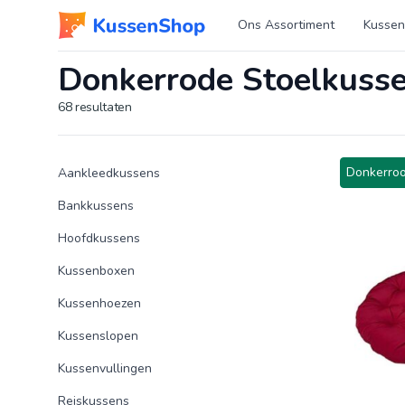
Logo www.kussenshop.nl
Ons Assortiment
Kussen
Donkerrode Stoelkuss
68
resultaten
Product categorieën
Producten
Donkerroo
Aankleedkussens
Bankkussens
Hoofdkussens
Kussenboxen
Kussenhoezen
Kussenslopen
Kussenvullingen
Reiskussens