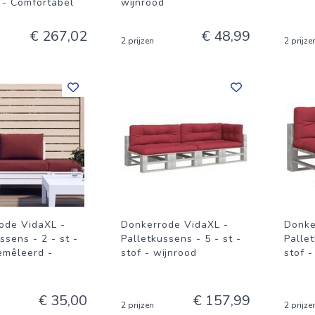
 - Comfortabel
wijnrood
€ 267,02
€ 48,99
2 prijzen
2 prijze
ode VidaXL -
Donkerrode VidaXL -
Donke
ssens - 2 - st -
Palletkussens - 5 - st -
Pallet
emêleerd -
stof - wijnrood
stof -
d
€ 35,00
€ 157,99
2 prijzen
2 prijze