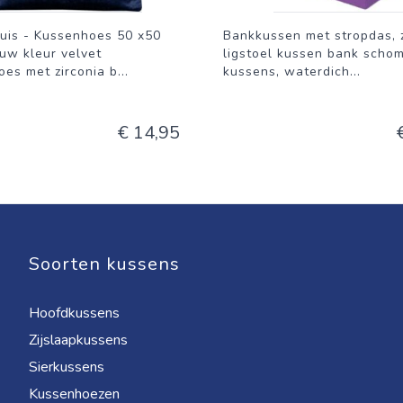
uis - Kussenhoes 50 x50
Bankkussen met stropdas, 
uw kleur velvet
ligstoel kussen bank scho
es met zirconia b
...
kussens, waterdich
...
€ 14,95
Soorten kussens
Hoofdkussens
Zijslaapkussens
Sierkussens
Kussenhoezen