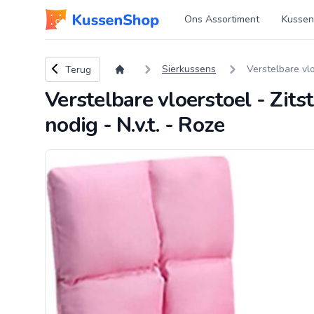
Logo www.kussenshop.nl
Ons Assortiment
Kussen
Terug naar overzicht
Sierkussens
Verstelbare vlo
Terug
Verstelbare vloerstoel - Zit
nodig - N.v.t. - Roze