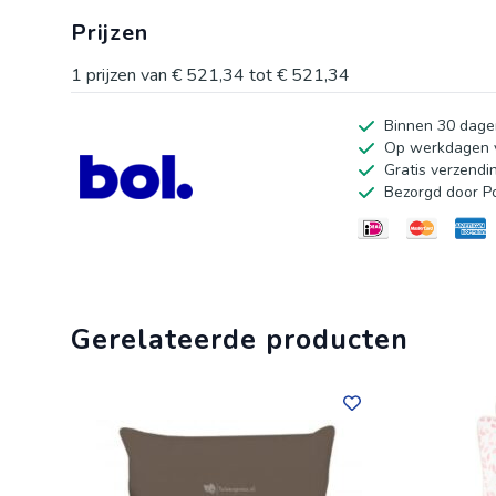
ademende stof zorgt voor extra comfort. Het elegante, 
Prijzen
vloerstoel is dat deze volledig gemonteerd wordt gelev
uzelf tijd en moeite en geef uw ontspanningsmomenten
1
prijzen van
€ 521,34
tot
€ 521,34
Binnen 30 dage
Op werkdagen v
Gratis verzendi
Bezorgd door P
Gerelateerde producten