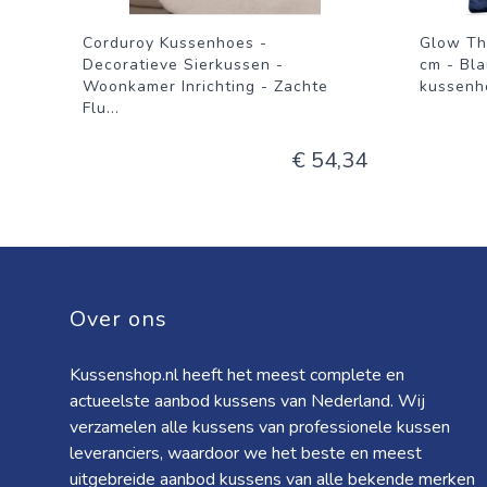
Corduroy Kussenhoes -
Glow Th
Decoratieve Sierkussen -
cm - Bla
Woonkamer Inrichting - Zachte
kussenho
Flu
...
€ 54,34
Over ons
Kussenshop.nl heeft het meest complete en
actueelste aanbod kussens van Nederland. Wij
verzamelen alle kussens van professionele kussen
leveranciers, waardoor we het beste en meest
uitgebreide aanbod kussens van alle bekende merken