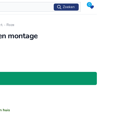
0
Zoeken
t. - Roze
een montage
n huis