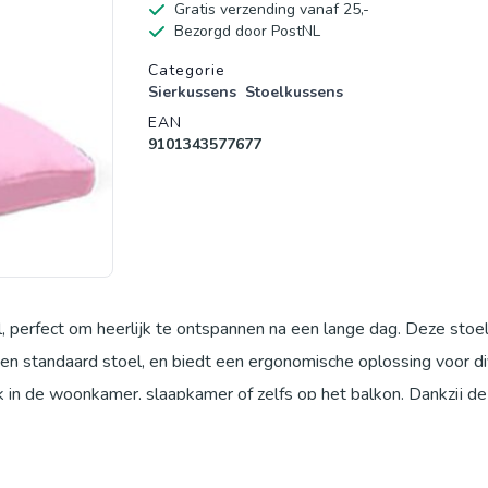
Gratis verzending vanaf 25,-
Bezorgd door PostNL
Productgegevens
Categorie
Sierkussens
Stoelkussens
EAN
9101343577677
 perfect om heerlijk te ontspannen na een lange dag. Deze stoel
en standaard stoel, en biedt een ergonomische oplossing voor d
uik in de woonkamer, slaapkamer of zelfs op het balkon. Dankzij de
om te lezen, tv te kijken, te gamen of gewoon te genieten van ee
voor uitstekende ondersteuning van uw rug, nek en lendenen, terw