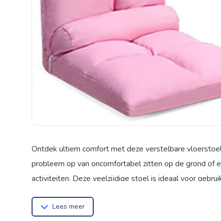
Ontdek ultiem comfort met deze verstelbare vloerstoel,
probleem op van oncomfortabel zitten op de grond of e
activiteiten. Deze veelzijdige stoel is ideaal voor gebr
verstelbare rugleuning kunt u de perfecte hoek vinden 
Lees meer
moment van rust. De dikke, zachte spons vulling zorgt 