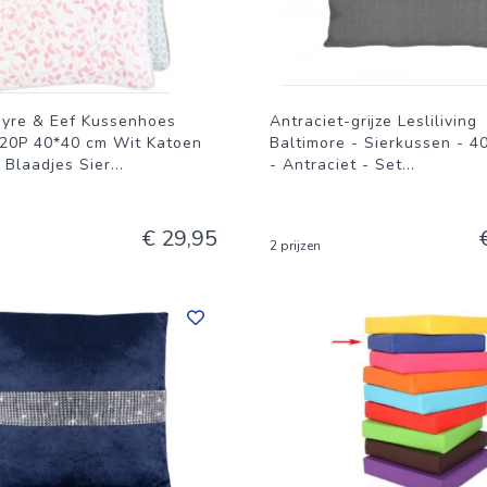
ayre & Eef Kussenhoes
Antraciet-grijze Lesliliving
P 40*40 cm Wit Katoen
Baltimore - Sierkussen - 4
 Blaadjes Sier
...
- Antraciet - Set
...
€ 29,95
2 prijzen