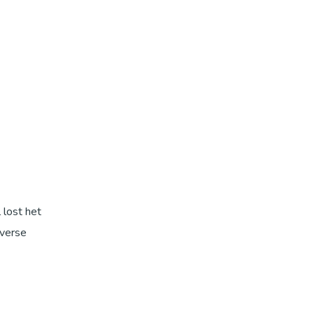
 lost het
iverse
n
ijl de