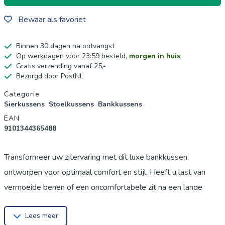
Bewaar als favoriet
Binnen 30 dagen na ontvangst
Op werkdagen voor 23:59 besteld,
morgen in huis
Gratis verzending vanaf 25,-
Bezorgd door PostNL
Productgegevens
Categorie
Sierkussens
Stoelkussens
Bankkussens
EAN
9101344365488
Transformeer uw zitervaring met dit luxe bankkussen,
ontworpen voor optimaal comfort en stijl. Heeft u last van
vermoeide benen of een oncomfortabele zit na een lange
dag? Dit kussen biedt de perfecte oplossing om uw
Lees meer
bestaande meubilair te verhogen. Dit veelzijdige kussen is