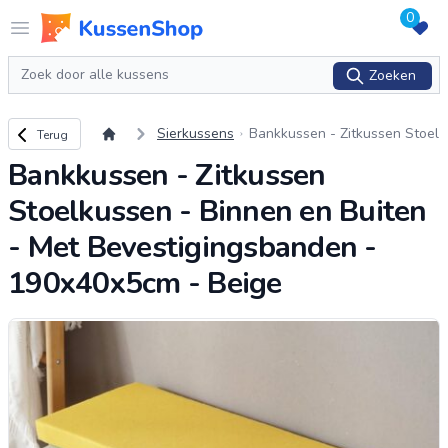
0
Logo www.kussenshop.nl
Open menu
Zoeken
Zoeken
Terug naar overzicht
Sierkussens
Bankkussen - Zitkussen Stoel
Terug
kussen - Binnen en Buiten -
Bankkussen - Zitkussen
Met Bevestigingsbanden - 19
0x40x5cm - Beige
Stoelkussen - Binnen en Buiten
- Met Bevestigingsbanden -
190x40x5cm - Beige