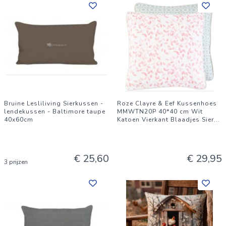
Bruine Lesliliving Sierkussen -
Roze Clayre & Eef Kussenhoes
lendekussen - Baltimore taupe
MMWTN20P 40*40 cm Wit
40x60cm
Katoen Vierkant Blaadjes Sier
...
€ 25,60
€ 29,95
3 prijzen