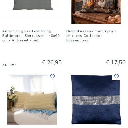
Antraciet-grijze Lesliliving
Dierenkussens countryside
Baltimore - Sierkussen - 40x60
chickens Collection
cm - Antraciet - Set
...
kussenhoes
€ 26,95
€ 17,50
2 prijzen