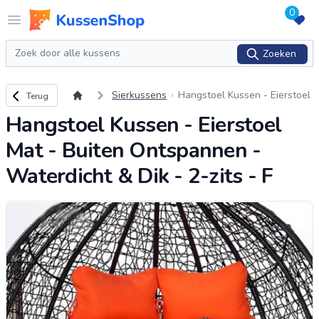
0
Logo www.kussenshop.nl
Open menu
Zoeken
Zoeken
Terug naar overzicht
Sierkussens
Hangstoel Kussen - Eierstoel
Terug
Mat - Buiten Ontspannen -
Hangstoel Kussen - Eierstoel
Waterdicht & Dik - 2-zits - F
Mat - Buiten Ontspannen -
Waterdicht & Dik - 2-zits - F