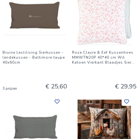
Bruine Lesliliving Sierkussen -
Roze Clayre & Eef Kussenhoes
lendekussen - Baltimore taupe
MMWTN20P 40*40 cm Wit
40x60cm
Katoen Vierkant Blaadjes Sier
...
€ 25,60
€ 29,95
3 prijzen