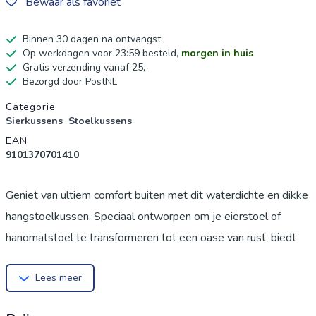
Bewaar als favoriet
Binnen 30 dagen na ontvangst
Op werkdagen voor 23:59 besteld,
morgen in huis
Gratis verzending vanaf 25,-
Bezorgd door PostNL
Productgegevens
Categorie
Sierkussens
Stoelkussens
EAN
9101370701410
Geniet van ultiem comfort buiten met dit waterdichte en dikke
hangstoelkussen. Speciaal ontworpen om je eierstoel of
hangmatstoel te transformeren tot een oase van rust, biedt
dit kussen een zachte en ondersteunende zitervaring waar je
Lees meer
urenlang op kunt ontspannen. Dit kussen is de perfecte
oplossing voor wie op zoek is naar extra comfort en