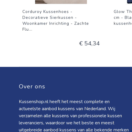
Corduroy Kussenhoes -
Glow Th
Decoratieve Sierkussen -
cm - Bla
Woonkamer Inrichting - Zachte
kussenho
Flu
...
€ 54,34
Over ons
Kussenshop.nl heeft het meest complete en
actueelste aanbod kussens van Nederland. Wij
verzamelen alle kussens van professionele kussen
leveranciers, waardoor we het beste en meest
uitgebreide aanbod kussens van alle bekende merken