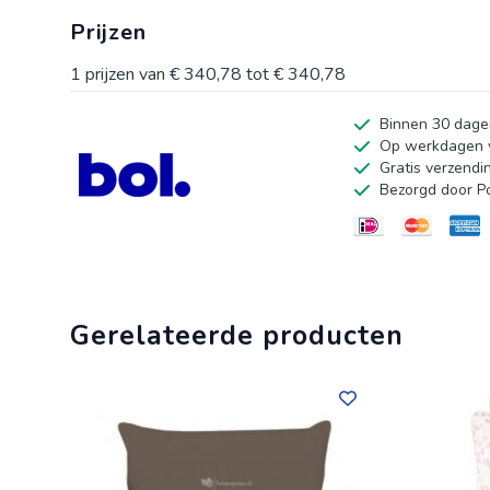
comfortabele sfeer. Het unieke knoopgetufte oppervlak
Prijzen
vermoeidheid en druk op je lichaam. Kies voor deze kuss
vandaag nog en ervaar het verschil!
1
prijzen van
€ 340,78
tot
€ 340,78
Binnen 30 dage
Op werkdagen v
Gratis verzendi
Bezorgd door P
Gerelateerde producten