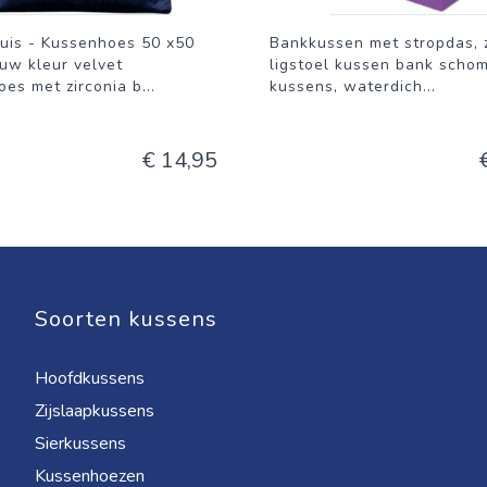
uis - Kussenhoes 50 x50
Bankkussen met stropdas, 
uw kleur velvet
ligstoel kussen bank scho
es met zirconia b
...
kussens, waterdich
...
€ 14,95
Soorten kussens
Hoofdkussens
Zijslaapkussens
Sierkussens
Kussenhoezen