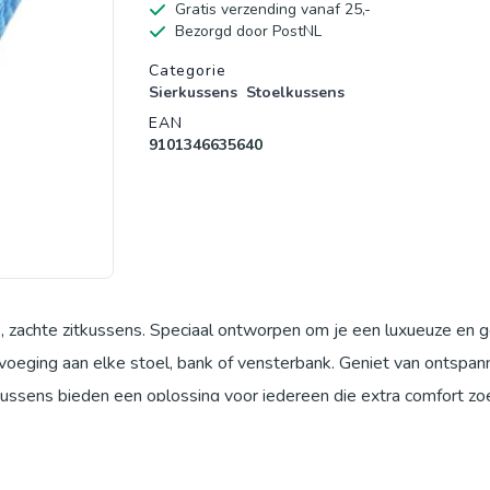
Gratis verzending vanaf 25,-
Bezorgd door PostNL
Productgegevens
Categorie
Sierkussens
Stoelkussens
EAN
9101346635640
e, zachte zitkussens. Speciaal ontworpen om je een luxueuze en g
oevoeging aan elke stoel, bank of vensterbank. Geniet van ontspa
ussens bieden een oplossing voor iedereen die extra comfort zo
t, je tuinstoelen opfrist of je eetkamerstoelen een upgrade geef
ten, van je balkon tot je woonkamer, en zorgen voor een stijlvoll