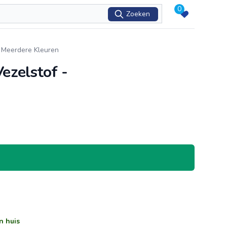
0
Zoeken
- Meerdere Kleuren
ezelstof -
n huis