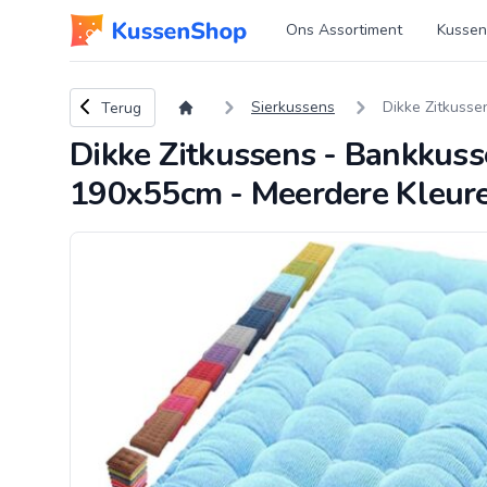
Logo www.kussenshop.nl
Ons Assortiment
Kussen
Terug naar overzicht
Sierkussens
Dikke Zitkusse
Terug
Dikke Zitkussens - Bankkusse
190x55cm - Meerdere Kleur