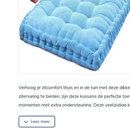
Verhoog je zitcomfort thuis en in de tuin met deze dikk
zitervaring te bieden, zijn deze kussens de perfecte t
momenten met extra ondersteuning. Deze veelzijdige k
diverse zitplekken. Of je nu een knusse leeshoek creëer
Lees meer
kussens passen overal. Ze zijn ideaal voor binnen en bui