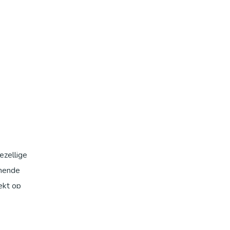
ezellige
nnende
ekt op
t, deze
e en