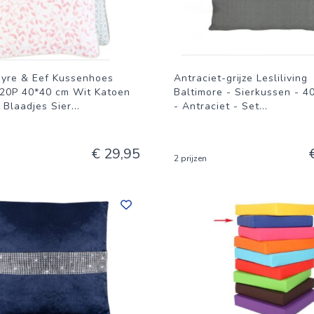
ayre & Eef Kussenhoes
Antraciet-grijze Lesliliving
P 40*40 cm Wit Katoen
Baltimore - Sierkussen - 4
 Blaadjes Sier
...
- Antraciet - Set
...
€ 29,95
2 prijzen