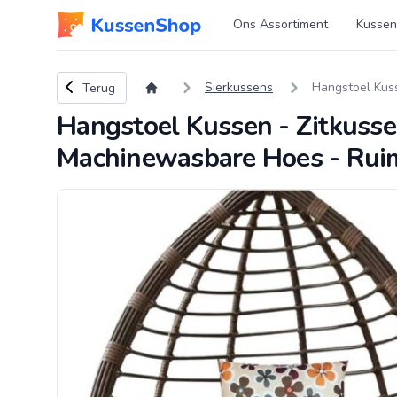
Logo www.kussenshop.nl
Ons Assortiment
Kussen
Terug naar overzicht
Sierkussens
Hangstoel Kuss
Terug
Hangstoel Kussen - Zitkuss
Machinewasbare Hoes - Ruim