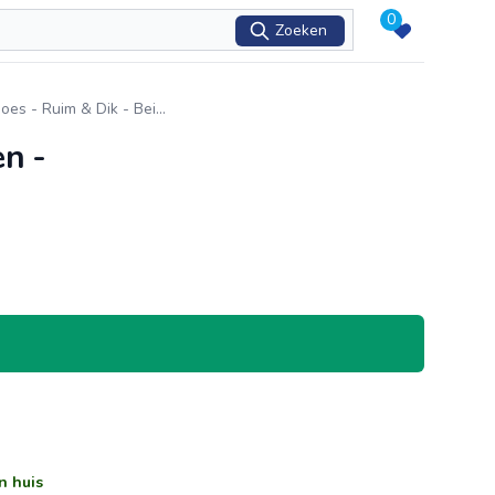
0
Zoeken
es - Ruim & Dik - Bei
...
n -
n huis