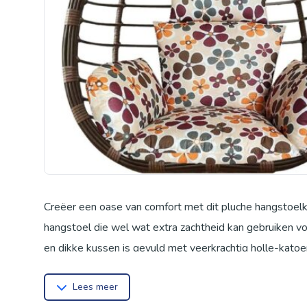
Creëer een oase van comfort met dit pluche hangstoel
hangstoel die wel wat extra zachtheid kan gebruiken vo
en dikke kussen is gevuld met veerkrachtig holle-kato
het op uw terras, in de serre, achtertuin, op het vlond
Lees meer
hoofdsteunkussen stevig op zijn plaats blijft, terwijl 