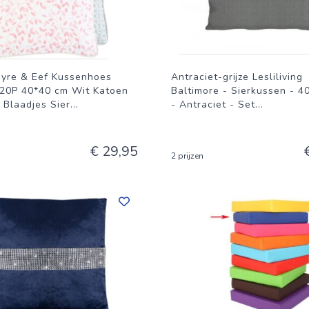
ayre & Eef Kussenhoes
Antraciet-grijze Lesliliving
P 40*40 cm Wit Katoen
Baltimore - Sierkussen - 4
 Blaadjes Sier
...
- Antraciet - Set
...
€ 29,95
2 prijzen