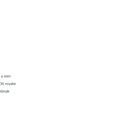
 u een
Dit royale
ebruik
r dat het
duur.