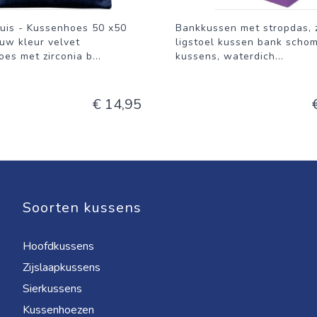
uis - Kussenhoes 50 x50
Bankkussen met stropdas, 
uw kleur velvet
ligstoel kussen bank scho
es met zirconia b
...
kussens, waterdich
...
€ 14,95
Soorten kussens
Hoofdkussens
Zijslaapkussens
Sierkussens
Kussenhoezen