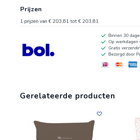
Geniet van een knusse plek om te lezen, te loungen of
Prijzen
machinewasbare hoes, dankzij soepele ritsen. Zo houdt
tot 7 dagen de tijd om volledig uit te zetten voor opt
1
prijzen van
€ 203,81
tot
€ 203,81
stijlvolle en praktische kussen.
Binnen 30 dage
Op werkdagen v
Gratis verzendi
Bezorgd door P
Gerelateerde producten