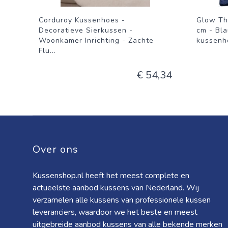
Corduroy Kussenhoes -
Glow Th
Decoratieve Sierkussen -
cm - Bla
Woonkamer Inrichting - Zachte
kussenho
Flu
...
€ 54,34
Over ons
Kussenshop.nl heeft het meest complete en
actueelste aanbod kussens van Nederland. Wij
verzamelen alle kussens van professionele kussen
leveranciers, waardoor we het beste en meest
uitgebreide aanbod kussens van alle bekende merken