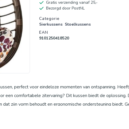
Gratis verzending vanaf 25,-
Bezorgd door PostNL
Productgegevens
Categorie
Sierkussens
Stoelkussens
EAN
9101250418520
kussen, perfect voor eindeloze momenten van ontspanning. Heeft
or een comfortabele zitervaring? Dit kussen biedt de oplossing. 
en dat zijn vorm behoudt en ergonomische ondersteuning biedt. G
er of zelfs binnen op de bank. De bevestigingsbanden zorgen ervoo
de ademende stof zorgt voor dagelijks comfort en een lange levens