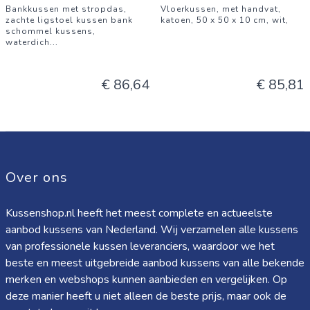
Bankkussen met stropdas,
Vloerkussen, met handvat,
zachte ligstoel kussen bank
katoen, 50 x 50 x 10 cm, wit,
schommel kussens,
waterdich
...
€ 86,64
€ 85,81
Over ons
Kussenshop.nl heeft het meest complete en actueelste
aanbod kussens van Nederland. Wij verzamelen alle kussens
van professionele kussen leveranciers, waardoor we het
beste en meest uitgebreide aanbod kussens van alle bekende
merken en webshops kunnen aanbieden en vergelijken. Op
deze manier heeft u niet alleen de beste prijs, maar ook de