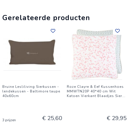
elk interieur. Kies uit maten van 40x40cm tot 50x50cm en
geniet van de verbeterde ondersteuning en stijl. Maak uw
Gerelateerde producten
zitplekken compleet en bestel vandaag nog voor een
comfortabelere dag!
Bruine Lesliliving Sierkussen -
Roze Clayre & Eef Kussenhoes
lendekussen - Baltimore taupe
MMWTN20P 40*40 cm Wit
40x60cm
Katoen Vierkant Blaadjes Sier
...
€ 25,60
€ 29,95
3 prijzen