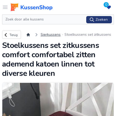
0
Logo www.kussenshop.nl
Open menu
Zoeken
Zoeken
Terug naar overzicht
Sierkussens
Stoelkussens set zitkussens
Terug
comfort comfortabel zitten ad
Stoelkussens set zitkussens
emend katoen linnen tot dive
rse kleuren
comfort comfortabel zitten
ademend katoen linnen tot
diverse kleuren