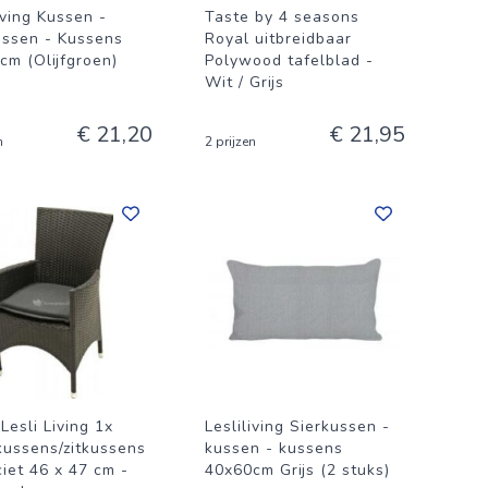
iving Kussen -
Taste by 4 seasons
ussen - Kussens
Royal uitbreidbaar
cm (Olijfgroen)
Polywood tafelblad -
Wit / Grijs
€ 21,20
€ 21,95
n
2 prijzen
 Lesli Living 1x
Lesliliving Sierkussen -
kussens/zitkussens
kussen - kussens
ciet 46 x 47 cm -
40x60cm Grijs (2 stuks)