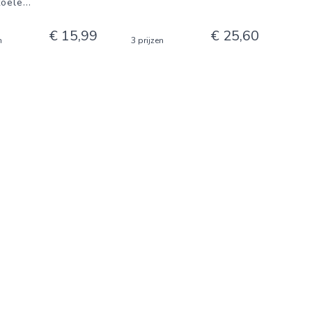
toele
...
€ 15,99
€ 25,60
n
3 prijzen