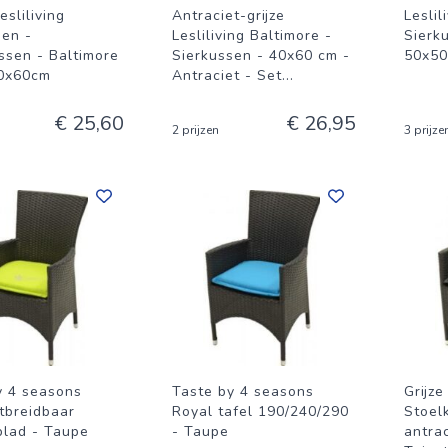
esliliving
Antraciet-grijze
Leslil
sen -
Lesliliving Baltimore -
Sierk
ssen - Baltimore
Sierkussen - 40x60 cm -
50x50
0x60cm
Antraciet - Set
...
€ 25,60
€ 26,95
2 prijzen
3 prijze
y 4 seasons
Taste by 4 seasons
Grijze
tbreidbaar
Royal tafel 190/240/290
Stoel
blad - Taupe
- Taupe
antra