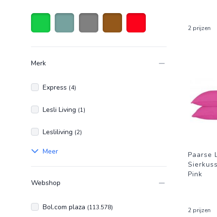
2 prijzen
Groen
Olijfgroen
Grijs
Bruin
Rood
Merk
Express
(4)
Lesli Living
(1)
Lesliliving
(2)
Meer
Paarse L
Sierkus
Pink
Webshop
Bol.com plaza
(113.578)
2 prijzen