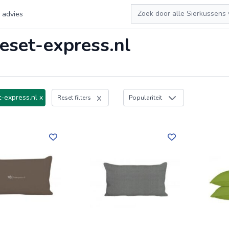
Zoeken
 advies
eset-express.nl
-express.nl x
Reset filters
Populariteit