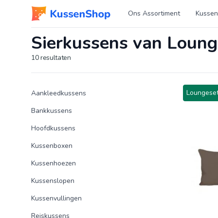
Logo www.kussenshop.nl
Ons Assortiment
Kussen
Sierkussens van Loung
10
resultaten
Product categorieën
Producten
Loungeset
Aankleedkussens
Bankkussens
Hoofdkussens
Kussenboxen
Kussenhoezen
Kussenslopen
Kussenvullingen
Reiskussens