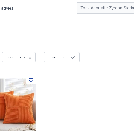
Zoeken
 advies
Reset filters
Populariteit