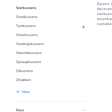
Zyronn 
Sierkussens
decorat
sierkus
Stoelkussens
woonka
rustieke
Tuinkussens
Vloerkussens
Voedingskussens
Warmtekussens
Zijslaapkussens
Zitkussens
Zitzakken
Meer
Kleur