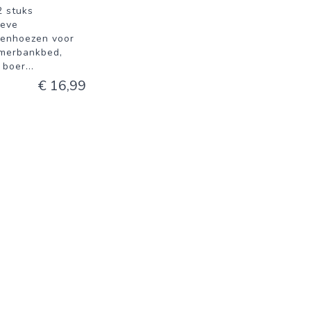
2 stuks
ieve
senhoezen voor
merbankbed,
 boer
...
€ 16,99