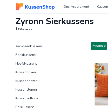
Logo www.kussenshop.nl
Ons Assortiment
Kussen
Zyronn Sierkussens
1
resultaat
Product categorieën
Producten
Zyronn x
Aankleedkussens
Bankkussens
Hoofdkussens
Kussenboxen
Kussenhoezen
Kussenslopen
Kussenvullingen
Reiskussens