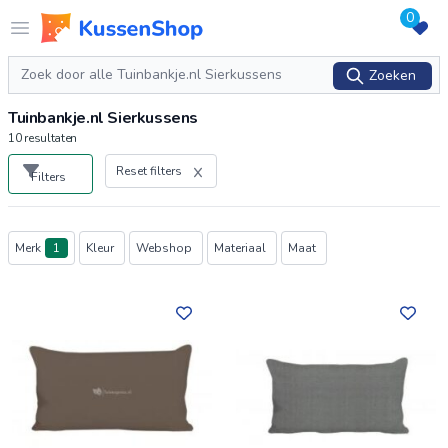
0
Logo www.kussenshop.nl
Open menu
Zoeken
Zoeken
Tuinbankje.nl Sierkussens
10
resultaten
Reset filters
Filters
Producten
Merk
1
Kleur
Webshop
Materiaal
Maat