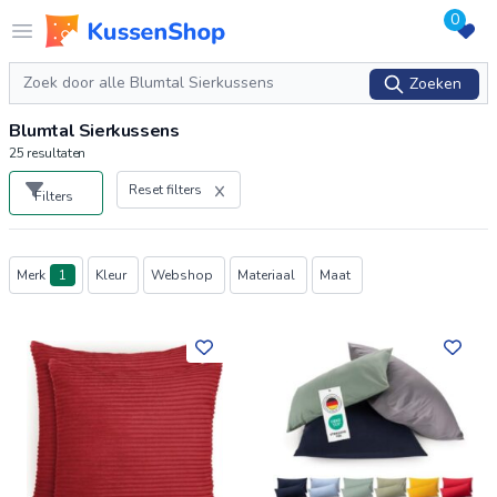
0
Logo www.kussenshop.nl
Open menu
Zoeken
Zoeken
Blumtal Sierkussens
25
resultaten
Reset filters
Filters
Producten
Merk
1
Kleur
Webshop
Materiaal
Maat