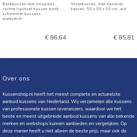
Bankkussen met stropdas,
Vloerkussen, met handvat,
zachte ligstoel kussen bank
katoen, 50 x 50 x 10 cm, wit,
schommel kussens,
waterdich
...
€ 86,64
€ 85,81
Over ons
Kussenshop.nl heeft het meest complete en actueelste
aanbod kussens van Nederland. Wij verzamelen alle kussens
van professionele kussen leveranciers, waardoor we het
beste en meest uitgebreide aanbod kussens van alle bekende
merken en webshops kunnen aanbieden en vergelijken. Op
deze manier heeft u niet alleen de beste prijs, maar ook de