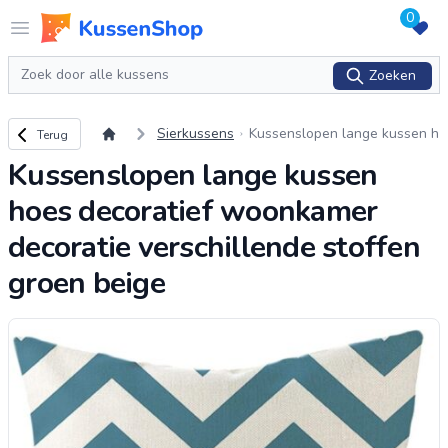
0
Logo www.kussenshop.nl
Open menu
Zoeken
Zoeken
Terug naar overzicht
Sierkussens
Kussenslopen lange kussen h
Terug
oes decoratief woonkamer d
Kussenslopen lange kussen
ecoratie verschillende stoffe
n groen beige
hoes decoratief woonkamer
decoratie verschillende stoffen
groen beige