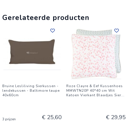
leefruimte te verrijken.
Gerelateerde producten
Bruine Lesliliving Sierkussen -
Roze Clayre & Eef Kussenhoes
lendekussen - Baltimore taupe
MMWTN20P 40*40 cm Wit
40x60cm
Katoen Vierkant Blaadjes Sier
...
€ 25,60
€ 29,95
3 prijzen