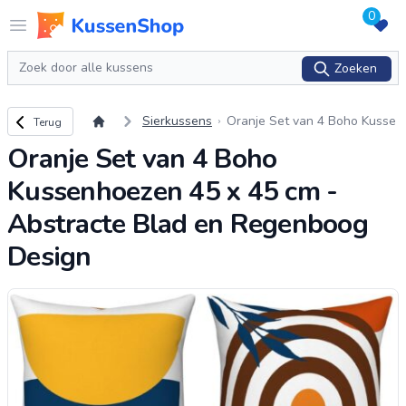
0
Logo www.kussenshop.nl
Open menu
Zoeken
Zoeken
Terug naar overzicht
Sierkussens
Oranje Set van 4 Boho Kusse
Terug
nhoezen 45 x 45 cm - Abstra
Oranje Set van 4 Boho
cte Blad en Regenboog Desig
n
Kussenhoezen 45 x 45 cm -
Abstracte Blad en Regenboog
Design