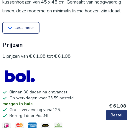
kussenhoezen van 45 x 45 cm. Gemaakt van hoogwaardig
linnen, deze moderne en minimalistische hoezen zijn ideaal
voor uw woonkamer, slaapkamer of kantoor. Het abstracte
Lees meer
blad en regenboogdesign geven een frisse uitstraling aan elke
ruimte. Deze kussenhoezen beschermen uw kussens en zijn
Prijzen
perfect om te mixen en matchen met andere meubels.
Geschikt voor elke gelegenheid, of het nu voor binnen of
1
prijzen van
€ 61,08
tot
€ 61,08
buiten is. Een geweldig cadeau voor speciale momenten zoals
Moederdag, Vaderdag of verjaardagen. De hoezen zijn
machinewasbaar en eenvoudig te onderhouden. Maak uw
interieur uitnodigender met deze levendige en stijlvolle
Binnen 30 dagen na ontvangst
Op werkdagen voor 23:59 besteld,
kussenhoezen.
morgen in huis
€ 61,08
Gratis verzending vanaf 25,-
Bestel
Bezorgd door PostNL