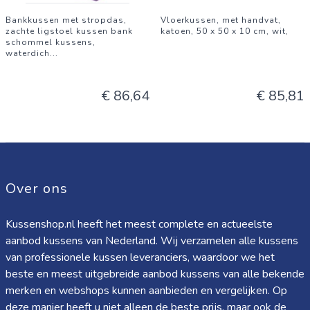
Bankkussen met stropdas,
Vloerkussen, met handvat,
zachte ligstoel kussen bank
katoen, 50 x 50 x 10 cm, wit,
schommel kussens,
waterdich
...
€ 86,64
€ 85,81
Over ons
Kussenshop.nl heeft het meest complete en actueelste
aanbod kussens van Nederland. Wij verzamelen alle kussens
van professionele kussen leveranciers, waardoor we het
beste en meest uitgebreide aanbod kussens van alle bekende
merken en webshops kunnen aanbieden en vergelijken. Op
deze manier heeft u niet alleen de beste prijs, maar ook de