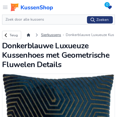
0
Logo www.kussenshop.nl
Open menu
Zoeken
Zoeken
Terug naar overzicht
Sierkussens
Donkerblauwe Luxueuze Kus
Terug
senhoes met Geometrische F
Donkerblauwe Luxueuze
luwelen Details
Kussenhoes met Geometrische
Fluwelen Details