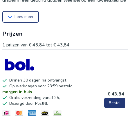
draden in een gedurfd gouden weefsel op een juweelkleurige
achtergrond, waardoor het stuk opvalt. Het is afgewerkt met
Lees meer
een slimme mesrandrand en een verborgen ritssluiting, met
een effen fluwelen omgekeerde kant. Perfect om te
Prijzen
combineren in toon op toon of contrasterende juweelkleuren
voor een verfijnde uitstraling in uw interieur.
1
prijzen van
€ 43,84
tot
€ 43,84
Binnen 30 dagen na ontvangst
Op werkdagen voor 23:59 besteld,
morgen in huis
€ 43,84
Gratis verzending vanaf 25,-
Bestel
Bezorgd door PostNL