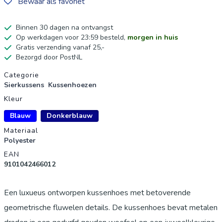
Bewaar als favoriet
Binnen 30 dagen na ontvangst
Op werkdagen voor 23:59 besteld,
morgen in huis
Gratis verzending vanaf 25,-
Bezorgd door PostNL
Productgegevens
Categorie
Sierkussens
Kussenhoezen
Kleur
Blauw
Donkerblauw
Materiaal
Polyester
EAN
9101042466012
Een luxueus ontworpen kussenhoes met betoverende
geometrische fluwelen details. De kussenhoes bevat metalen