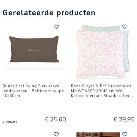
Gerelateerde producten
Bruine Lesliliving Sierkussen -
Roze Clayre & Eef Kussenhoes
lendekussen - Baltimore taupe
MMWTN20P 40*40 cm Wit
40x60cm
Katoen Vierkant Blaadjes Sier
...
€ 25,60
€ 29,95
3 prijzen