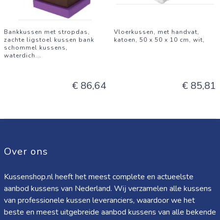
Bankkussen met stropdas,
Vloerkussen, met handvat,
zachte ligstoel kussen bank
katoen, 50 x 50 x 10 cm, wit,
schommel kussens,
waterdich
...
€ 86,64
€ 85,81
Over ons
Kussenshop.nl heeft het meest complete en actueelste
aanbod kussens van Nederland. Wij verzamelen alle kussens
van professionele kussen leveranciers, waardoor we het
beste en meest uitgebreide aanbod kussens van alle bekende