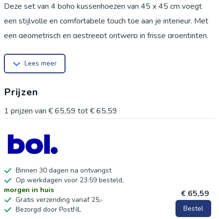
Deze set van 4 boho kussenhoezen van 45 x 45 cm voegt
een stijlvolle en comfortabele touch toe aan je interieur. Met
een geometrisch en gestreept ontwerp in frisse groentinten,
zijn deze decoratieve kussens perfect voor je sofa of
Lees meer
buitenruimte. Gemaakt van hoogwaardige polyester en vlas
textiel, zijn ze wasbaar en duurzaam, waardoor ze een
Prijzen
praktische keuze zijn voor elk seizoen. Creëer een
uitnodigende sfeer in je huis met deze veelzijdige
1
prijzen van
€ 65,59
tot
€ 65,59
kussenhoezen.
Binnen 30 dagen na ontvangst
Op werkdagen voor 23:59 besteld,
morgen in huis
€ 65,59
Gratis verzending vanaf 25,-
Bestel
Bezorgd door PostNL