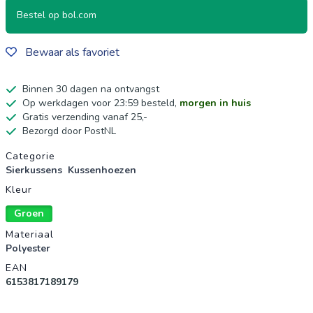
Bestel op bol.com
Bewaar als favoriet
Binnen 30 dagen na ontvangst
Op werkdagen voor 23:59 besteld,
morgen in huis
Gratis verzending vanaf 25,-
Bezorgd door PostNL
Productgegevens
Categorie
Sierkussens
Kussenhoezen
Kleur
Groen
Materiaal
Polyester
EAN
6153817189179