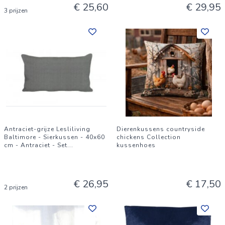
€ 25,60
€ 29,95
3 prijzen
Antraciet-grijze Lesliliving
Dierenkussens countryside
Baltimore - Sierkussen - 40x60
chickens Collection
cm - Antraciet - Set
...
kussenhoes
€ 26,95
€ 17,50
2 prijzen