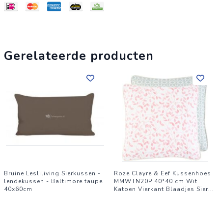
Gerelateerde producten
Bruine Lesliliving Sierkussen -
Roze Clayre & Eef Kussenhoes
lendekussen - Baltimore taupe
MMWTN20P 40*40 cm Wit
40x60cm
Katoen Vierkant Blaadjes Sier
...