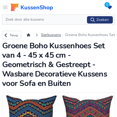
0
Logo www.kussenshop.nl
Open menu
Zoeken
Zoeken
Terug naar overzicht
Sierkussens
Groene Boho Kussenhoes Set
Terug
van 4 - 45 x 45 cm - Geometri
Groene Boho Kussenhoes Set
sch & Gestreept - Wasbare D
ecoratieve Kussen
...
van 4 - 45 x 45 cm -
Geometrisch & Gestreept -
Wasbare Decoratieve Kussens
voor Sofa en Buiten