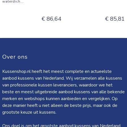
Afmeting: ca. 45 x 45 cm (18 x 18)
waterdich
...
Aantal: Set van 2
Materiaal: Natuurlijke Wol
€ 86,64
€ 85,81
Stijl: Modern Gespleten Paneel, Gedurfde Streep & Fijne
Streep
Kleuren: Amber Goud, Verbrande Sinaasappel, Diep Rood,
Koel Grijs, Stoffige Room, Luchtblauw, Stoffige Lavendel,
Over ons
Bordeaux
Sluiting: Verstopte Rits
Kussenshop.nl heeft het meest complete en actueelste
Zorg: Stomen aanbevolen
aanbod kussens van Nederland. Wij verzamelen alle kussens
van professionele kussen leveranciers, waardoor we het
beste en meest uitgebreide aanbod kussens van alle bekende
merken en webshops kunnen aanbieden en vergelijken. Op
deze manier heeft u niet alleen de beste prijs, maar ook de
grootste keuze uit kussens.
Ons doel is om het grootste aanbod kussens van Nederland