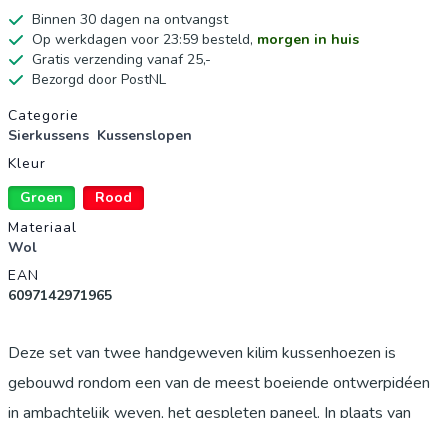
Binnen 30 dagen na ontvangst
Op werkdagen voor 23:59 besteld,
morgen in huis
Gratis verzending vanaf 25,-
Bezorgd door PostNL
Productgegevens
Categorie
Sierkussens
Kussenslopen
Kleur
Groen
Rood
Materiaal
Wol
EAN
6097142971965
Deze set van twee handgeweven kilim kussenhoezen is
gebouwd rondom een van de meest boeiende ontwerpidéen
in ambachtelijk weven, het gespleten paneel. In plaats van
een enkel patroon over het hele oppervlak te herhalen, brengt