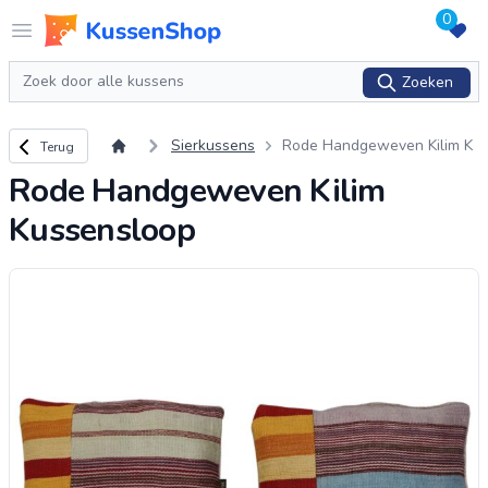
0
Logo www.kussenshop.nl
Open menu
Zoeken
Zoeken
Terug naar overzicht
Sierkussens
Rode Handgeweven Kilim K
Terug
ussensloop
Rode Handgeweven Kilim
Kussensloop