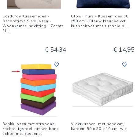
volledig individuele compositie presenteren, een paar dat
warm, in balans en oprecht mooi is. Kenmerken
Corduroy Kussenhoes -
Glow Thuis - Kussenhoes 50
Set van 2 handgeweven kilim kussenhoezen
Decoratieve Sierkussen -
x50 cm - Blauw kleur velvet
Woonkamer Inrichting - Zachte
kussenhoes met zirconia b
...
Gespleten paneelontwerp, gedurfde brede verticale strepen
Flu
...
en fijne horizontale streep panelen
Warme amber goud, verbrande sinaasappel en diep rood
€ 54,34
€ 14,95
gedurfde streep paneel op beide hoezen
Koel grijs, room, stoffige roos en luchtblauw fijne streep
contrasterend paneel
Handgeweven natuurlijke wol constructie
Natuurlijke randafwerking
Kilimshop gemarkeerd geweven label
Verstopte rits sluiting
Stomen aanbevolen
Bankkussen met stropdas,
Vloerkussen, met handvat,
Afmetingen & Specificaties
zachte ligstoel kussen bank
katoen, 50 x 50 x 10 cm, wit,
schommel kussens,