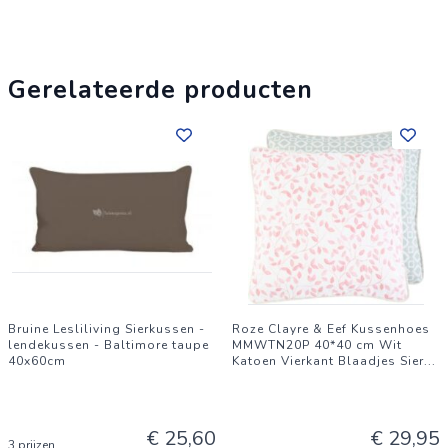
uitstraling van uw interieur. Geef uw zitmeubels een frisse
look en ervaar het verschil. Bestel vandaag nog en geniet van
verbeterd zitcomfort!
Gerelateerde producten
Bruine Lesliliving Sierkussen -
Roze Clayre & Eef Kussenhoes
lendekussen - Baltimore taupe
MMWTN20P 40*40 cm Wit
40x60cm
Katoen Vierkant Blaadjes Sier
...
€ 25,60
€ 29,95
3 prijzen