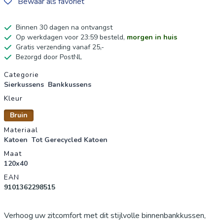
Bewaar als favoriet
Binnen 30 dagen na ontvangst
Op werkdagen voor 23:59 besteld,
morgen in huis
Gratis verzending vanaf 25,-
Bezorgd door PostNL
Productgegevens
Categorie
Sierkussens
Bankkussens
Kleur
Bruin
Materiaal
Katoen
Tot Gerecycled Katoen
Maat
120x40
EAN
9101362298515
Verhoog uw zitcomfort met dit stijlvolle binnenbankkussen,