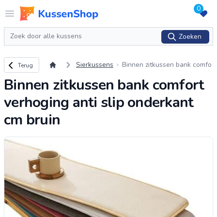
0
Logo www.kussenshop.nl
Open menu
Zoeken
Zoeken
Terug naar overzicht
Sierkussens
Binnen zitkussen bank comfo
Terug
rt verhoging anti slip onderka
Binnen zitkussen bank comfort
nt cm bruin
verhoging anti slip onderkant
cm bruin