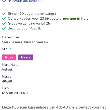
Bewaar als favoriet
Binnen 30 dagen na ontvangst
Op werkdagen voor 23:59 besteld,
morgen in huis
Gratis verzending vanaf 25,-
Bezorgd door PostNL
Productgegevens
Categorie
Sierkussens
Kussenhoezen
Kleur
Roze
Paars
Materiaal
Velvet
Maat
40x40
EAN
6153817838879
Deze fluwelen kussenhoes van 40x40 cm is perfect voor het