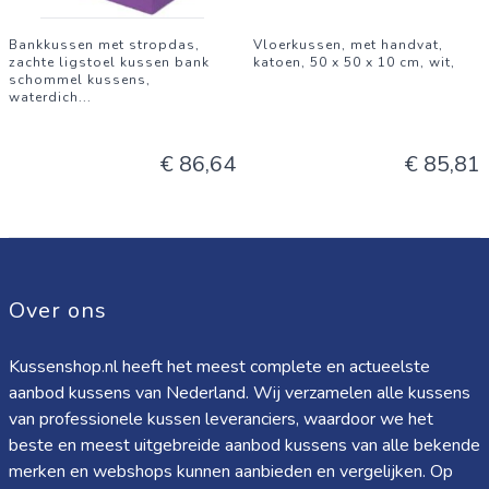
Bankkussen met stropdas,
Vloerkussen, met handvat,
zachte ligstoel kussen bank
katoen, 50 x 50 x 10 cm, wit,
schommel kussens,
waterdich
...
€ 86,64
€ 85,81
Over ons
Kussenshop.nl heeft het meest complete en actueelste
aanbod kussens van Nederland. Wij verzamelen alle kussens
van professionele kussen leveranciers, waardoor we het
beste en meest uitgebreide aanbod kussens van alle bekende
merken en webshops kunnen aanbieden en vergelijken. Op