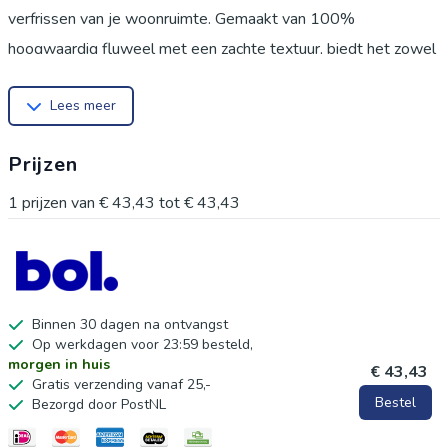
verfrissen van je woonruimte. Gemaakt van 100%
hoogwaardig fluweel met een zachte textuur, biedt het zowel
comfort als stijl. De kussenhoes is gemakkelijk schoon te
Lees meer
maken en heeft een onzichtbare rits voor een strakke
afwerking. Ideaal voor gebruik in de woonkamer, slaapkamer,
Prijzen
op banken, bedden en meer. Met 27 kleuropties kun je
eenvoudig een stijl creëren die bij jouw inrichting past. Deze
1
prijzen van
€ 43,43
tot
€ 43,43
hoes is kindvriendelijk en huisdiervriendelijk, waardoor je je
geen zorgen hoeft te maken over irritatie van de huid. Verfris
je ruimte met deze stijlvolle en praktische kussenhoes,
perfect voor elk interieur.
Binnen 30 dagen na ontvangst
Op werkdagen voor 23:59 besteld,
morgen in huis
€ 43,43
Gratis verzending vanaf 25,-
Bestel
Bezorgd door PostNL