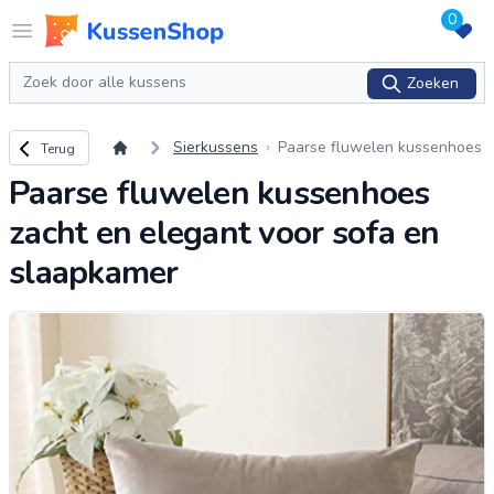
0
Logo www.kussenshop.nl
Open menu
Zoeken
Zoeken
Terug naar overzicht
Sierkussens
Paarse fluwelen kussenhoes
Terug
zacht en elegant voor sofa e
Paarse fluwelen kussenhoes
n slaapkamer
zacht en elegant voor sofa en
slaapkamer