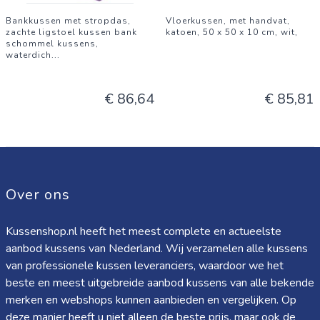
Bankkussen met stropdas,
Vloerkussen, met handvat,
zachte ligstoel kussen bank
katoen, 50 x 50 x 10 cm, wit,
schommel kussens,
waterdich
...
€ 86,64
€ 85,81
Over ons
Kussenshop.nl heeft het meest complete en actueelste
aanbod kussens van Nederland. Wij verzamelen alle kussens
van professionele kussen leveranciers, waardoor we het
beste en meest uitgebreide aanbod kussens van alle bekende
merken en webshops kunnen aanbieden en vergelijken. Op
deze manier heeft u niet alleen de beste prijs, maar ook de