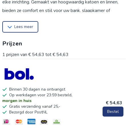
elke inrichting. Gemaakt van hoogwaardig katoen en linnen,
bieden ze comfort en stijl voor uw bank, slaapkamer of
buitenruimte. De kussenhoezen zijn ontworpen voor een
Lees meer
perfecte pasvorm en zijn iets kleiner dan de maat van het
kusseninzetstuk voor een ideale uitstraling. Wasadvies: was in
Prijzen
koud water op een fijn programma of met de hand; gebruik
geen bleekmiddel. Ideaal voor gebruik in huis, op de bank, in
1
prijzen van
€ 54,63
tot
€ 54,63
de slaapkamer, woonkamer of zelfs op het balkon. Perfect
voor feestelijke gelegenheden, picnicks, bruiloften of gewoon
als decoratie. Maak uw interieur compleet met deze
veelzijdige kussenhoezen.
Binnen 30 dagen na ontvangst
Op werkdagen voor 23:59 besteld,
morgen in huis
€ 54,63
Gratis verzending vanaf 25,-
Bestel
Bezorgd door PostNL