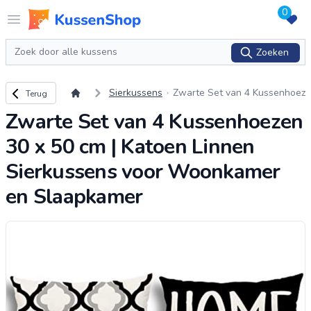
0
Logo www.kussenshop.nl
Open menu
Zoeken
Zoeken
Terug naar overzicht
Sierkussens
Zwarte Set van 4 Kussenhoez
Terug
en 30 x 50 cm | Katoen Linnen
Zwarte Set van 4 Kussenhoezen
Sierkussens voor Woonkamer
en Slaapkamer
30 x 50 cm | Katoen Linnen
Sierkussens voor Woonkamer
en Slaapkamer