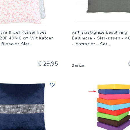
ayre & Eef Kussenhoes
Antraciet-grijze Lesliliving
P 40*40 cm Wit Katoen
Baltimore - Sierkussen - 4
 Blaadjes Sier
...
- Antraciet - Set
...
€ 29,95
2 prijzen