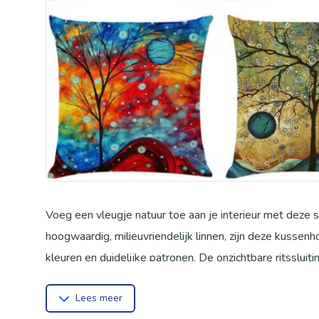
Voeg een vleugje natuur toe aan je interieur met deze
hoogwaardig, milieuvriendelijk linnen, zijn deze kussen
kleuren en duidelijke patronen. De onzichtbare ritssluiti
slaapkamer of in de tuin. Een ideaal cadeau voor elke 
Lees meer
de hoezen machinewasbaar tot 30°C, maar niet geschik