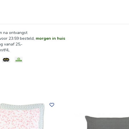
n na ontvangst
oor 23:59 besteld,
morgen in huis
ng vanaf 25,-
ostNL