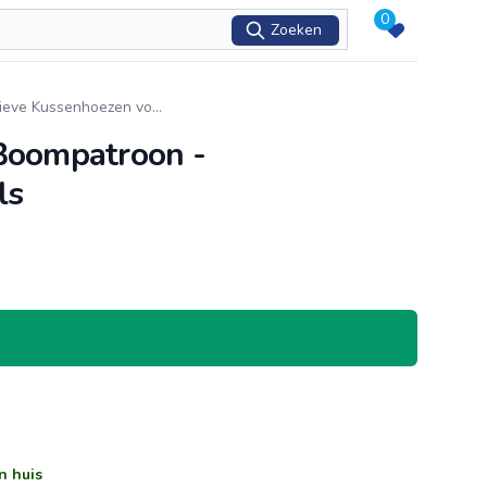
0
Zoeken
tieve Kussenhoezen vo
...
 Boompatroon -
ls
n huis