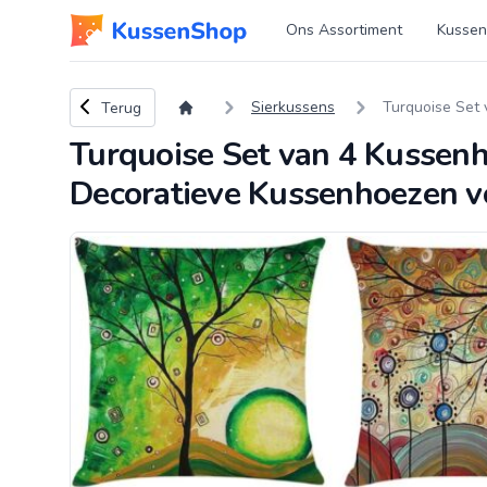
Logo www.kussenshop.nl
Ons Assortiment
Kussen
Terug naar overzicht
Sierkussens
Turquoise Set 
Terug
Turquoise Set van 4 Kussenh
Decoratieve Kussenhoezen 