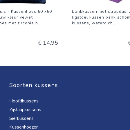
uis - Kussenhoes 50 x50
Bankkussen met stropdas, 
uw kleur velvet
ligstoel kussen bank scho
es met zirconia b
...
kussens, waterdich
...
€ 14,95
Soorten kussens
Hoofdkussens
Zijslaapkussens
Sierkussens
Kussenhoezen