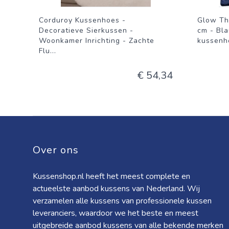
Corduroy Kussenhoes -
Glow Th
Decoratieve Sierkussen -
cm - Bla
Woonkamer Inrichting - Zachte
kussenho
Flu
...
€ 54,34
Over ons
Kussenshop.nl heeft het meest complete en
actueelste aanbod kussens van Nederland. Wij
verzamelen alle kussens van professionele kussen
leveranciers, waardoor we het beste en meest
uitgebreide aanbod kussens van alle bekende merken