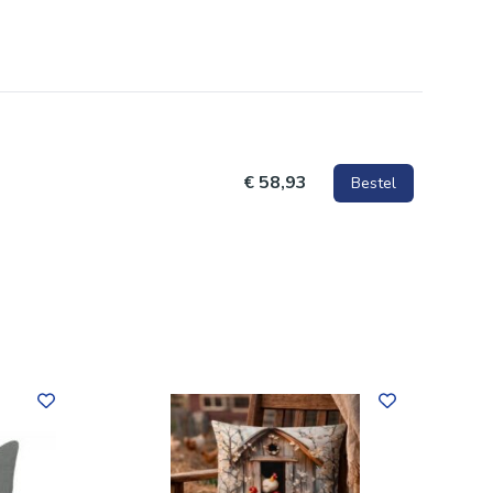
€ 58,93
Bestel