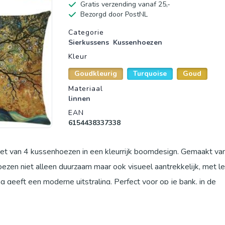
Gratis verzending vanaf 25,-
Bezorgd door PostNL
Productgegevens
Categorie
Sierkussens
Kussenhoezen
Kleur
Goudkleurig
Turquoise
Goud
Materiaal
linnen
EAN
6154438337338
 set van 4 kussenhoezen in een kleurrijk boomdesign. Gemaakt va
hoezen niet alleen duurzaam maar ook visueel aantrekkelijk, met l
ng geeft een moderne uitstraling. Perfect voor op je bank, in de
gelegenheid, zoals Kerstmis of een housewarming. Voor het onderh
t voor bleekmiddelen en chemische reiniging. Transformeer je w