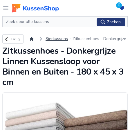
0
Logo www.kussenshop.nl
Open menu
Zoeken
Zoeken
Terug naar overzicht
Sierkussens
Zitkussenhoes - Donkergrijze
Terug
Linnen Kussensloop voor Bin
Zitkussenhoes - Donkergrijze
nen en Buiten - 180 x 45 x 3
cm
Linnen Kussensloop voor
Binnen en Buiten - 180 x 45 x 3
cm