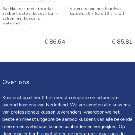
Bankkussen met stropdas,
Vloerkussen, met handvat,
zachte ligstoel kussen bank
katoen, 50 x 50 x 10 cm, wit,
schommel kussens,
waterdich
...
€ 86,64
€ 85,81
Over ons
Kussenshop.nl heeft het meest complete en actueelste
aanbod kussens van Nederland. Wij verzamelen alle kussens
van professionele kussen leveranciers, waardoor we het
beste en meest uitgebreide aanbod kussens van alle bekende
merken en webshops kunnen aanbieden en vergelijken. Op
deze manier heeft u niet alleen de beste prijs, maar ook de