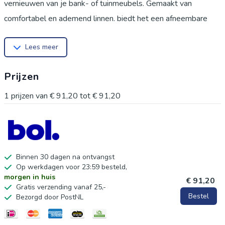
vernieuwen van je bank- of tuinmeubels. Gemaakt van
comfortabel en ademend linnen, biedt het een afneembare
hoes met een antislip siliconen onderkant voor extra
Lees meer
stabiliteit. Geschikt voor diverse toepassingen, zoals
schommelkussens, bureaustoelen, en decoratieve kussens in
Prijzen
en rondom huis. Deze hoes is wasbaar en behoudt zijn kleur
en vorm, zelfs na meerdere wasbeurten. In de verpakking zit 1
1
prijzen van
€ 91,20
tot
€ 91,20
zitkussenhoes, zonder binnenvulling. Let op: door verlichting
en opnamehoek kunnen kleuren iets afwijken van de
afbeelding. De maat wordt handmatig gemeten, waardoor een
foutmarge van 1-3 cm mogelijk is.
Binnen 30 dagen na ontvangst
Op werkdagen voor 23:59 besteld,
morgen in huis
€ 91,20
Gratis verzending vanaf 25,-
Bestel
Bezorgd door PostNL