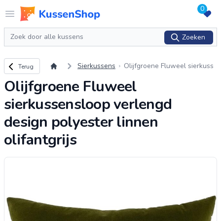
0
Logo www.kussenshop.nl
Open menu
Zoeken
Zoeken
Terug naar overzicht
Sierkussens
Olijfgroene Fluweel sierkuss
Terug
ensloop verlengd design poly
Olijfgroene Fluweel
ester linnen olifantgrijs
sierkussensloop verlengd
design polyester linnen
olifantgrijs