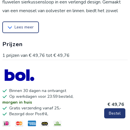
fluwelen sierkussensloop in een verlengd design. Gemaakt
van een mengsel van polyester en linnen, biedt het zowel
zachtheid als duurzaamheid. De luxe fluwelen afwerking in een
Lees meer
olifantgrijze tint zorgt voor een royale uitstraling en verleent
diepgang aan je interieurstijl. De neutrale dessin aan de
Prijzen
achterzijde in linnenlook maakt het eenvoudig om te
combineren met andere kussens voor een gelaagde look op je
1
prijzen van
€ 49,76
tot
€ 49,76
bed, bank of favoriete leunstoel. Perfect voor wie houdt van
een verfijnde, verzorgde uitstraling.
Binnen 30 dagen na ontvangst
Op werkdagen voor 23:59 besteld,
morgen in huis
€ 49,76
Gratis verzending vanaf 25,-
Bestel
Bezorgd door PostNL