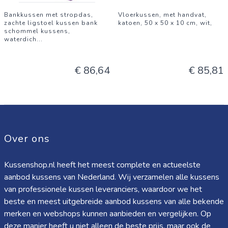
Bankkussen met stropdas,
Vloerkussen, met handvat,
zachte ligstoel kussen bank
katoen, 50 x 50 x 10 cm, wit,
schommel kussens,
waterdich
...
€ 86,64
€ 85,81
Over ons
Kussenshop.nl heeft het meest complete en actueelste
aanbod kussens van Nederland. Wij verzamelen alle kussens
van professionele kussen leveranciers, waardoor we het
beste en meest uitgebreide aanbod kussens van alle bekende
merken en webshops kunnen aanbieden en vergelijken. Op
deze manier heeft u niet alleen de beste prijs, maar ook de