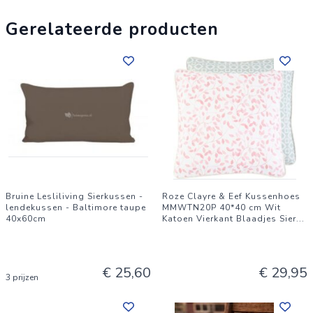
Gerelateerde producten
Bruine Lesliliving Sierkussen -
Roze Clayre & Eef Kussenhoes
lendekussen - Baltimore taupe
MMWTN20P 40*40 cm Wit
40x60cm
Katoen Vierkant Blaadjes Sier
...
€ 25,60
€ 29,95
3 prijzen