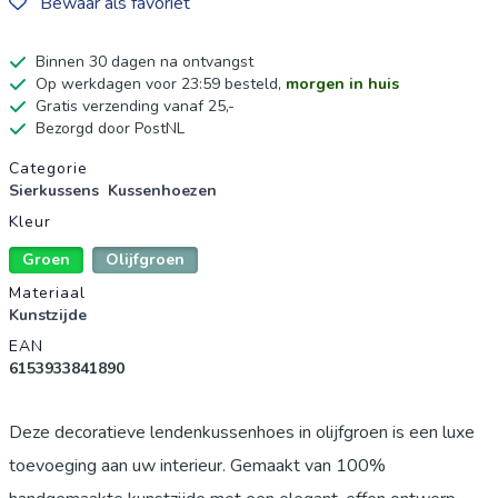
Bewaar als favoriet
Binnen 30 dagen na ontvangst
Op werkdagen voor 23:59 besteld,
morgen in huis
Gratis verzending vanaf 25,-
Bezorgd door PostNL
Productgegevens
Categorie
Sierkussens
Kussenhoezen
Kleur
Groen
Olijfgroen
Materiaal
Kunstzijde
EAN
6153933841890
Deze decoratieve lendenkussenhoes in olijfgroen is een luxe
toevoeging aan uw interieur. Gemaakt van 100%