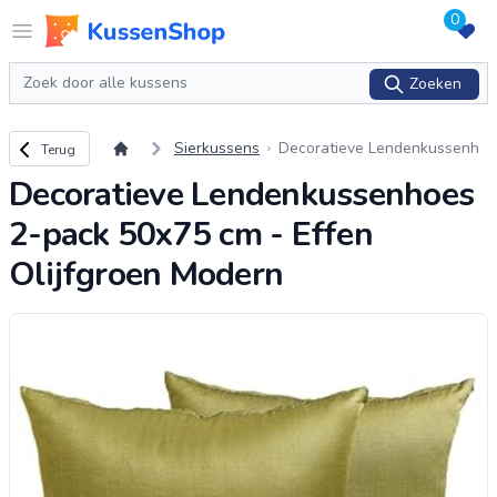
0
Logo www.kussenshop.nl
Open menu
Zoeken
Zoeken
Terug naar overzicht
Sierkussens
Decoratieve Lendenkussenh
Terug
oes 2-pack 50x75 cm - Effen
Decoratieve Lendenkussenhoes
Olijfgroen Modern
2-pack 50x75 cm - Effen
Olijfgroen Modern