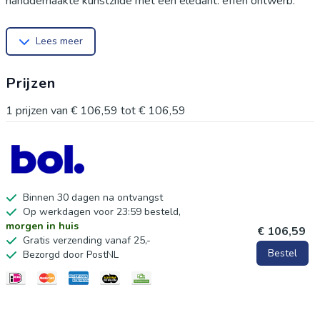
handgemaakte kunstzijde met een elegant, effen ontwerp.
Perfect voor het stylen van uw woonkamer, slaapkamer,
Lees meer
kantoor of bed. Afmetingen van 50 x 75 cm en voorzien van
een verborgen rits waardoor de hoes eenvoudig te
Prijzen
verwisselen is. Deze kussenhoes voegt een moderne touch
toe en is ideaal voor elke bank,stoel of sofa.
1
prijzen van
€ 106,59
tot
€ 106,59
Binnen 30 dagen na ontvangst
Op werkdagen voor 23:59 besteld,
morgen in huis
€ 106,59
Gratis verzending vanaf 25,-
Bestel
Bezorgd door PostNL