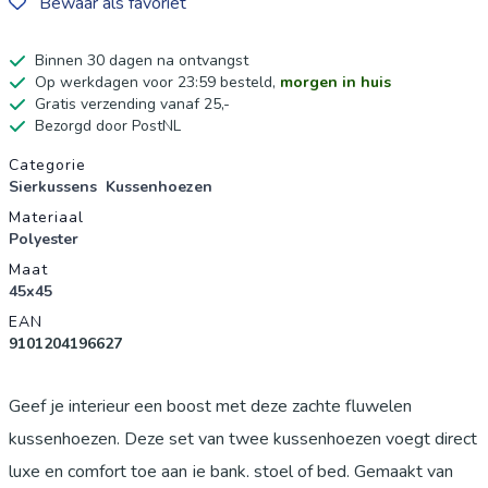
Bewaar als favoriet
Binnen 30 dagen na ontvangst
Op werkdagen voor 23:59 besteld,
morgen in huis
Gratis verzending vanaf 25,-
Bezorgd door PostNL
Productgegevens
Categorie
Sierkussens
Kussenhoezen
Materiaal
Polyester
Maat
45x45
EAN
9101204196627
Geef je interieur een boost met deze zachte fluwelen
kussenhoezen. Deze set van twee kussenhoezen voegt direct
luxe en comfort toe aan je bank, stoel of bed. Gemaakt van