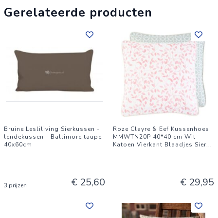
Gerelateerde producten
Bruine Lesliliving Sierkussen -
Roze Clayre & Eef Kussenhoes
lendekussen - Baltimore taupe
MMWTN20P 40*40 cm Wit
40x60cm
Katoen Vierkant Blaadjes Sier
...
€ 25,60
€ 29,95
3 prijzen