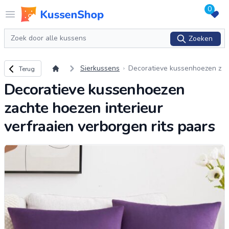
0
Logo www.kussenshop.nl
Open menu
Zoeken
Zoeken
Terug naar overzicht
Sierkussens
Decoratieve kussenhoezen z
Terug
achte hoezen interieur verfra
Decoratieve kussenhoezen
aien verborgen rits paars
zachte hoezen interieur
verfraaien verborgen rits paars