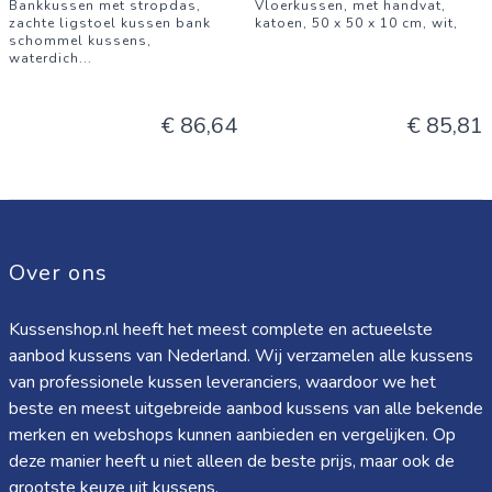
Bankkussen met stropdas,
Vloerkussen, met handvat,
zachte ligstoel kussen bank
katoen, 50 x 50 x 10 cm, wit,
schommel kussens,
waterdich
...
€ 86,64
€ 85,81
Over ons
Kussenshop.nl heeft het meest complete en actueelste
aanbod kussens van Nederland. Wij verzamelen alle kussens
van professionele kussen leveranciers, waardoor we het
beste en meest uitgebreide aanbod kussens van alle bekende
merken en webshops kunnen aanbieden en vergelijken. Op
deze manier heeft u niet alleen de beste prijs, maar ook de
grootste keuze uit kussens.