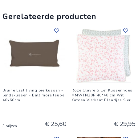
Geschikt voor: Binnen- en buitengebruik.
Breng kleur en comfort in uw leefruimte met deze
Gerelateerde producten
multifunctionele kussenhoezen. Ideaal voor op een bank, stoel
of als decoratief accent in uw tuin! Productspecificaties:
Kleur: Turquoise
Bruine Lesliliving Sierkussen -
Roze Clayre & Eef Kussenhoes
lendekussen - Baltimore taupe
MMWTN20P 40*40 cm Wit
40x60cm
Katoen Vierkant Blaadjes Sier
...
€ 25,60
€ 29,95
3 prijzen