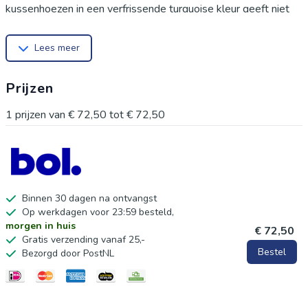
kussenhoezen in een verfrissende turquoise kleur geeft niet
alleen een moderne uitstraling, maar is ook functioneel voor
Lees meer
zowel binnen- als buitengebruik. Voordelen:
Waterafstotend: Beschermt tegen de elementen, ideaal voor
Prijzen
buitenmeubilair.
Duurzaam ontwerp: Gemaakt van hoogwaardige materialen
1
prijzen van
€ 72,50
tot
€ 72,50
voor lange levensduur.
Gemakkelijk te onderhouden: Verkrijgbaar zonder vulkussen,
eenvoudig te reinigen en te verwisselen.
Stijlvolle afwerking: Past perfect bij diverse interieur- en
Binnen 30 dagen na ontvangst
Op werkdagen voor 23:59 besteld,
tuinstijlen.
morgen in huis
€ 72,50
Productkenmerken:
Gratis verzending vanaf 25,-
Bestel
Bezorgd door PostNL
Afmeting: 60 x 60 cm.
Kleur: Turquoise.
Inclusief: Set van 2 kussenhoezen.