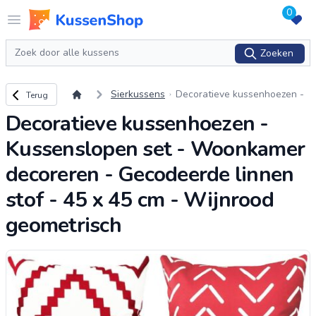
0
Logo www.kussenshop.nl
Open menu
Zoeken
Zoeken
Terug naar overzicht
Sierkussens
Decoratieve kussenhoezen -
Terug
Kussenslopen set - Woonkam
Decoratieve kussenhoezen -
er decoreren - Gecodeerde li
nnen stof - 45 x 45
...
Kussenslopen set - Woonkamer
decoreren - Gecodeerde linnen
stof - 45 x 45 cm - Wijnrood
geometrisch