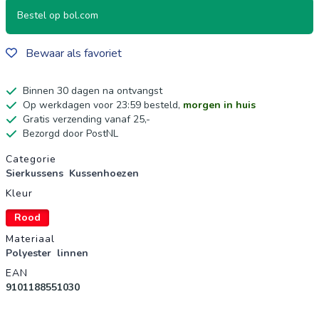
Bestel op bol.com
Bewaar als favoriet
Binnen 30 dagen na ontvangst
Op werkdagen voor 23:59 besteld,
morgen in huis
Gratis verzending vanaf 25,-
Bezorgd door PostNL
Productgegevens
Categorie
Sierkussens
Kussenhoezen
Kleur
Rood
Materiaal
Polyester
linnen
EAN
9101188551030