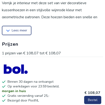
Verrijk je interieur met deze set van vier decoratieve
kussenhoezen in een stijlvolle wijnrode kleur met
geometrische patronen. Deze hoezen bieden een snelle en
eenvoudige manier om je bank, fauteuil of bed een frisse,
Lees meer
moderne uitstraling te geven, perfect voor wie zijn
woonkamer wil opfrissen zonder direct nieuwe meubels aan
Prijzen
te schaffen. Gemaakt van een dikke, zachte en ademende
gecodeerde linnen stof, bieden deze kussenslopen niet alleen
1
prijzen van
€ 108,07
tot
€ 108,07
een comfortabel gevoel, maar zijn ze ook duurzaam en
bestand tegen vervaging, pilling en vervorming. De
onzichtbare ritssluiting zorgt voor een nette afwerking en
maakt het eenvoudig om de hoezen te verwisselen en te
Binnen 30 dagen na ontvangst
Op werkdagen voor 23:59 besteld,
wassen. Ideaal voor gebruik in de woonkamer, slaapkamer, op
morgen in huis
€ 108,07
het terras of zelfs in de auto, ze passen naadloos in diverse
Gratis verzending vanaf 25,-
Bestel
Bezorgd door PostNL
woonstijlen en voegen een vleugje elegantie toe aan elke