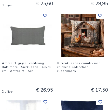
€ 25,60
€ 29,95
3 prijzen
Antraciet-grijze Lesliliving
Dierenkussens countryside
Baltimore - Sierkussen - 40x60
chickens Collection
cm - Antraciet - Set
...
kussenhoes
€ 26,95
€ 17,50
2 prijzen