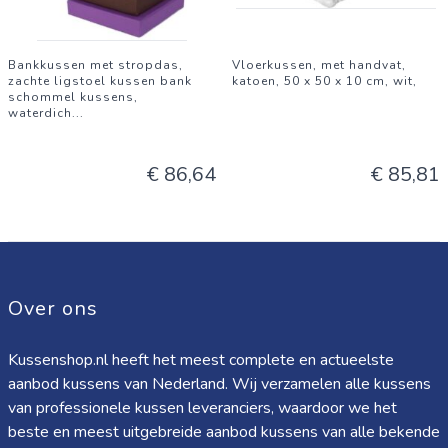
Bankkussen met stropdas,
Vloerkussen, met handvat,
zachte ligstoel kussen bank
katoen, 50 x 50 x 10 cm, wit,
schommel kussens,
waterdich
...
€ 86,64
€ 85,81
Over ons
Kussenshop.nl heeft het meest complete en actueelste
aanbod kussens van Nederland. Wij verzamelen alle kussens
van professionele kussen leveranciers, waardoor we het
beste en meest uitgebreide aanbod kussens van alle bekende