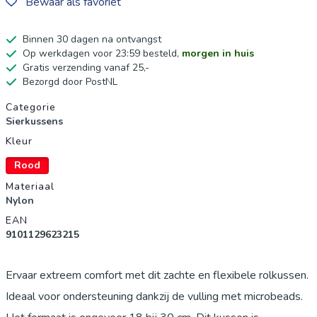
Bewaar als favoriet
Binnen 30 dagen na ontvangst
Op werkdagen voor 23:59 besteld,
morgen in huis
Gratis verzending vanaf 25,-
Bezorgd door PostNL
Productgegevens
Categorie
Sierkussens
Kleur
Rood
Materiaal
Nylon
EAN
9101129623215
Ervaar extreem comfort met dit zachte en flexibele rolkussen.
Ideaal voor ondersteuning dankzij de vulling met microbeads.