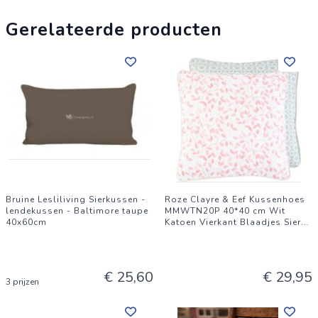
Gerelateerde producten
Bruine Lesliliving Sierkussen -
Roze Clayre & Eef Kussenhoes
lendekussen - Baltimore taupe
MMWTN20P 40*40 cm Wit
40x60cm
Katoen Vierkant Blaadjes Sier
...
€ 25,60
€ 29,95
3 prijzen