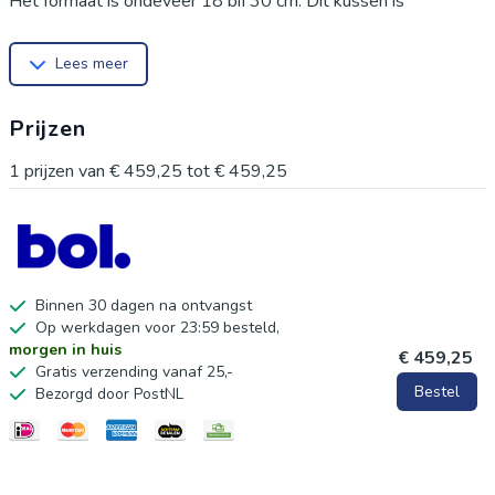
Het formaat is ongeveer 18 bij 30 cm. Dit kussen is
hypoallergeen en biedt de juiste stevigheid voor een
Lees meer
ontspannen houding. Perfect voor op de bank, in bed of op
reis.
Prijzen
1
prijzen van
€ 459,25
tot
€ 459,25
Binnen 30 dagen na ontvangst
Op werkdagen voor 23:59 besteld,
morgen in huis
€ 459,25
Gratis verzending vanaf 25,-
Bestel
Bezorgd door PostNL