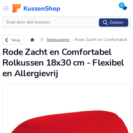
0
Logo www.kussenshop.nl
Open menu
Zoeken
Zoeken
Terug naar overzicht
Sierkussens
Rode Zacht en Comfortabel
Terug
Rolkussen 18x30 cm - Flexib
Rode Zacht en Comfortabel
el en Allergievrij
Rolkussen 18x30 cm - Flexibel
en Allergievrij