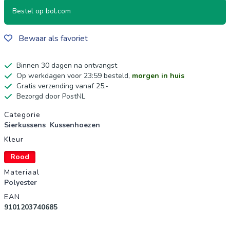
Bestel op bol.com
Bewaar als favoriet
Binnen 30 dagen na ontvangst
Op werkdagen voor 23:59 besteld,
morgen in huis
Gratis verzending vanaf 25,-
Bezorgd door PostNL
Productgegevens
Categorie
Sierkussens
Kussenhoezen
Kleur
Rood
Materiaal
Polyester
EAN
9101203740685