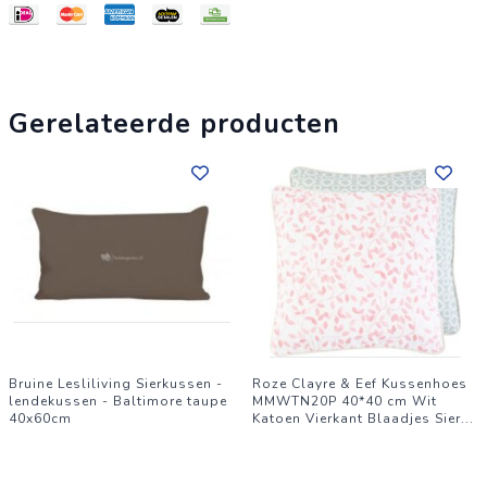
handgemaakte kwaliteit, wat elk exemplaar bijzonder maakt.
Ontdek hoe deze kussenslopen je interieur transformeren en
bestel ze vandaag nog voor een stijlvolle en comfortabele
toevoeging aan je huis.
Gerelateerde producten
Bruine Lesliliving Sierkussen -
Roze Clayre & Eef Kussenhoes
lendekussen - Baltimore taupe
MMWTN20P 40*40 cm Wit
40x60cm
Katoen Vierkant Blaadjes Sier
...