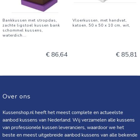
Bankkussen met stropdas,
Vloerkussen, met handvat,
zachte ligstoel kussen bank
katoen, 50 x 50 x 10 cm, wit,
schommel kussens,
waterdich
...
€ 86,64
€ 85,81
Over ons
Kussenshop.nl heeft het meest complete en actueelste
aanbod kussens van Nederland. Wij verzamelen alle kussens
van professionele kussen leveranciers, waardoor we het
beste en meest uitgebreide aanbod kussens van alle bekende