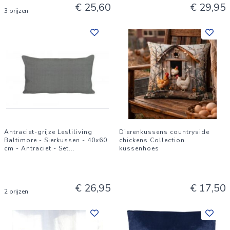
€ 25,60
€ 29,95
3 prijzen
Antraciet-grijze Lesliliving
Dierenkussens countryside
Baltimore - Sierkussen - 40x60
chickens Collection
cm - Antraciet - Set
...
kussenhoes
€ 26,95
€ 17,50
2 prijzen