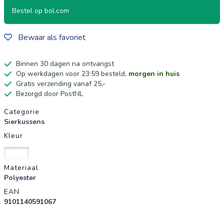
Bestel op bol.com
Bewaar als favoriet
Binnen 30 dagen na ontvangst
Op werkdagen voor 23:59 besteld,
morgen in huis
Gratis verzending vanaf 25,-
Bezorgd door PostNL
Productgegevens
Categorie
Sierkussens
Kleur
Wit
Materiaal
Polyester
EAN
9101140591067