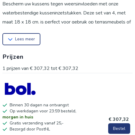
Bescherm uw kussens tegen weersinvloeden met onze
waterbestendige kusseninzetstukken. Deze set van 4, met
maat 18 x 18 cm, is perfect voor gebruik op terrasmeubels of
als decoratief kussen voor extra comfort. Gemaakt van 100%
Lees meer
hypoallergene microvezel polyester, bieden deze kussens
uitstekende elasticiteit en ondersteuning voor je onderrug.
Prijzen
Dankzij het ontwerp met ritssluiting kun je de hoogte van de
vulling aanpassen voor een optimale pasvorm en rugsteun.
1
prijzen van
€ 307,32
tot
€ 307,32
Geschikt voor zowel binnen- als buitenshuis gebruik. Tip: Fluf
de kusseninzetstukken op door ze 15 minuten in de droger te
plaatsen op middelhoog vuur voordat je ze in je kussenhoezen
plaatst.
Binnen 30 dagen na ontvangst
Op werkdagen voor 23:59 besteld,
morgen in huis
€ 307,32
Gratis verzending vanaf 25,-
Bestel
Bezorgd door PostNL