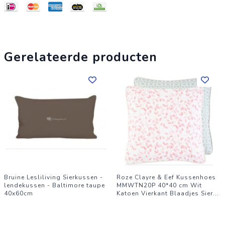
Gerelateerde producten
Bruine Lesliliving Sierkussen -
Roze Clayre & Eef Kussenhoes
lendekussen - Baltimore taupe
MMWTN20P 40*40 cm Wit
40x60cm
Katoen Vierkant Blaadjes Sier
...