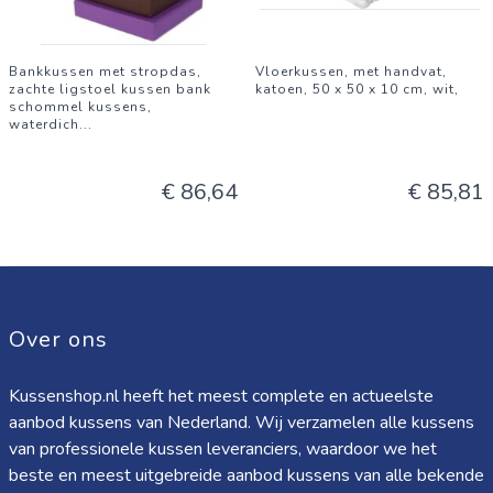
Bankkussen met stropdas,
Vloerkussen, met handvat,
zachte ligstoel kussen bank
katoen, 50 x 50 x 10 cm, wit,
schommel kussens,
waterdich
...
€ 86,64
€ 85,81
Over ons
Kussenshop.nl heeft het meest complete en actueelste
aanbod kussens van Nederland. Wij verzamelen alle kussens
van professionele kussen leveranciers, waardoor we het
beste en meest uitgebreide aanbod kussens van alle bekende