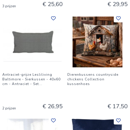
€ 25,60
€ 29,95
3 prijzen
Antraciet-grijze Lesliliving
Dierenkussens countryside
Baltimore - Sierkussen - 40x60
chickens Collection
cm - Antraciet - Set
...
kussenhoes
€ 26,95
€ 17,50
2 prijzen