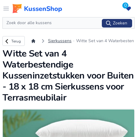
0
Logo www.kussenshop.nl
Open menu
Zoeken
Zoeken
Terug naar overzicht
Sierkussens
Witte Set van 4 Waterbesten
Terug
dige Kusseninzetstukken voor
Witte Set van 4
Buiten - 18 x 18 cm Sierkusse
ns voor Terrasm
...
Waterbestendige
Kusseninzetstukken voor Buiten
- 18 x 18 cm Sierkussens voor
Terrasmeubilair