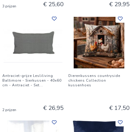
€ 25,60
€ 29,95
3 prijzen
Antraciet-grijze Lesliliving
Dierenkussens countryside
Baltimore - Sierkussen - 40x60
chickens Collection
cm - Antraciet - Set
...
kussenhoes
€ 26,95
€ 17,50
2 prijzen