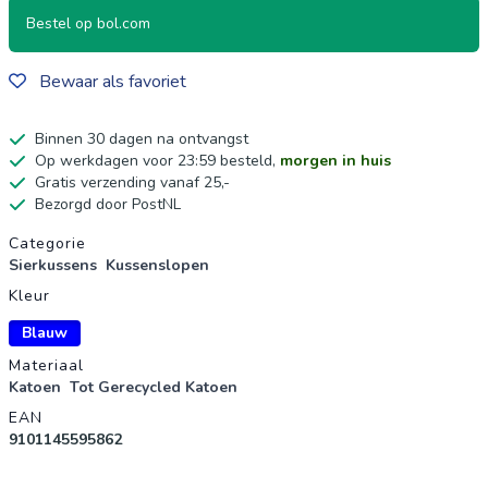
Bestel op bol.com
Bewaar als favoriet
Binnen 30 dagen na ontvangst
Op werkdagen voor 23:59 besteld,
morgen in huis
Gratis verzending vanaf 25,-
Bezorgd door PostNL
Productgegevens
Categorie
Sierkussens
Kussenslopen
Kleur
Blauw
Materiaal
Katoen
Tot Gerecycled Katoen
EAN
9101145595862