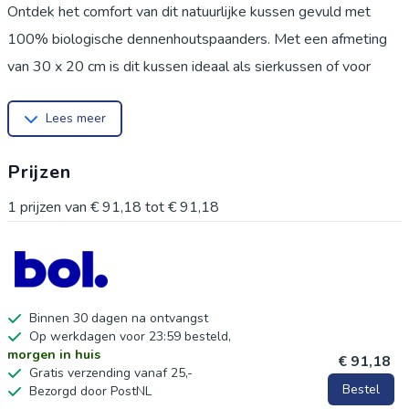
Ontdek het comfort van dit natuurlijke kussen gevuld met
100% biologische dennenhoutspaanders. Met een afmeting
van 30 x 20 cm is dit kussen ideaal als sierkussen of voor
ontspanning. De buitenhoes is gemaakt van zachte, geruite
Lees meer
blauwe flanel (100% katoen) en de binnenhoes van bio-tijk
(100% katoen). Het kussen is voorzien van een handige
Prijzen
ritssluiting, waardoor u de vulling eenvoudig kunt verfrissen of
bijvullen. De vulling bestaat uit zuivere dennenhoutspaanders
1
prijzen van
€ 91,18
tot
€ 91,18
voor een aangenaam, natuurlijk aroma. Gewicht circa 180
gram. Gemaakt in Duitsland. Een natuurlijk en duurzaam
product.
Binnen 30 dagen na ontvangst
Op werkdagen voor 23:59 besteld,
morgen in huis
€ 91,18
Gratis verzending vanaf 25,-
Bestel
Bezorgd door PostNL