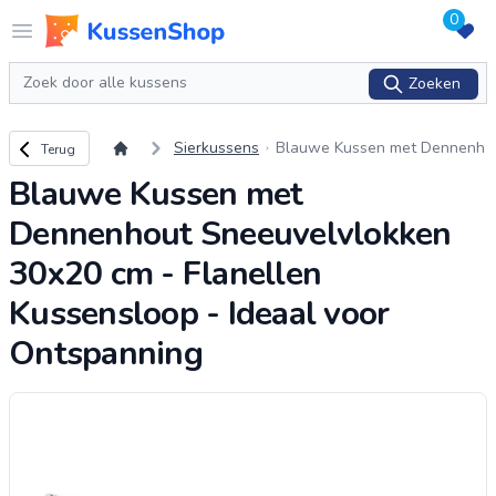
0
Logo www.kussenshop.nl
Open menu
Zoeken
Zoeken
Terug naar overzicht
Sierkussens
Blauwe Kussen met Dennenh
Terug
out Sneeuvelvlokken 30x20 c
Blauwe Kussen met
m - Flanellen Kussensloop - I
deaal voor Ontspann
...
Dennenhout Sneeuvelvlokken
30x20 cm - Flanellen
Kussensloop - Ideaal voor
Ontspanning