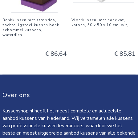
Bankkussen met stropdas,
Vloerkussen, met handvat,
zachte ligstoel kussen bank
katoen, 50 x 50 x 10 cm, wit,
schommel kussens,
waterdich
...
€ 86,64
€ 85,81
Over ons
Kussenshop.nl heeft het meest complete en actueelste
aanbod kussens van Nederland. Wij verzamelen alle kussens
van professionele kussen leveranciers, waardoor we het
beste en meest uitgebreide aanbod kussens van alle bekende