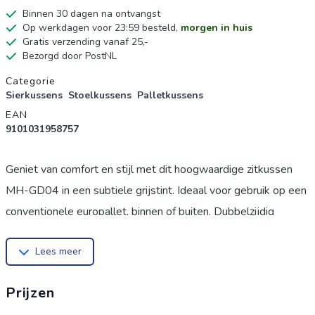
Binnen 30 dagen na ontvangst
Op werkdagen voor 23:59 besteld,
morgen in huis
Gratis verzending vanaf 25,-
Bezorgd door PostNL
Productgegevens
Categorie
Sierkussens
Stoelkussens
Palletkussens
EAN
9101031958757
Geniet van comfort en stijl met dit hoogwaardige zitkussen
MH-GD04 in een subtiele grijstint. Ideaal voor gebruik op een
conventionele europallet, binnen of buiten. Dubbelzijdig
ontwerp met identieke stof aan boven- en onderkant voor
Lees meer
een consistente uitstraling. Gemaakt van 100% polyester
met een waterafstotend effect, makkelijk te reinigen met een
Prijzen
vochtige doek of in de wasmachine op 30 °C. De vulling van