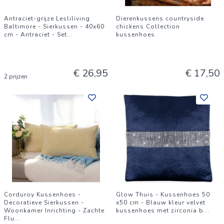
Antraciet-grijze Lesliliving
Dierenkussens countryside
Baltimore - Sierkussen - 40x60
chickens Collection
cm - Antraciet - Set
...
kussenhoes
€ 26,95
€ 17,50
2 prijzen
Corduroy Kussenhoes -
Glow Thuis - Kussenhoes 50
Decoratieve Sierkussen -
x50 cm - Blauw kleur velvet
Woonkamer Inrichting - Zachte
kussenhoes met zirconia b
...
Flu
...