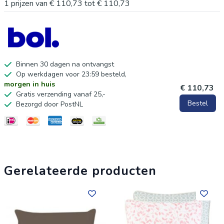
koudschuim (15 kg/m³) zorgt voor een heerlijk zitcomfort. De
1
prijzen van
€ 110,73
tot
€ 110,73
overtrek is eenvoudig afneembaar en wasbaar, voor langdurig
gebruik en verzorging. Beschikbaar in meerdere maten en
kleuren. Gemaakt in Europa.
Binnen 30 dagen na ontvangst
Op werkdagen voor 23:59 besteld,
morgen in huis
€ 110,73
Gratis verzending vanaf 25,-
Bestel
Bezorgd door PostNL
Gerelateerde producten