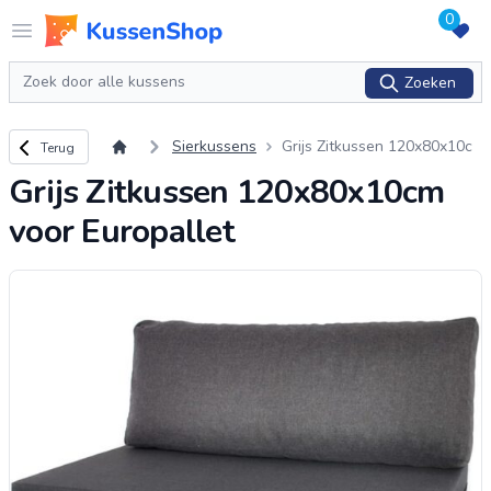
0
Logo www.kussenshop.nl
Open menu
Zoeken
Zoeken
Terug naar overzicht
Sierkussens
Grijs Zitkussen 120x80x10c
Terug
m voor Europallet
Grijs Zitkussen 120x80x10cm
voor Europallet