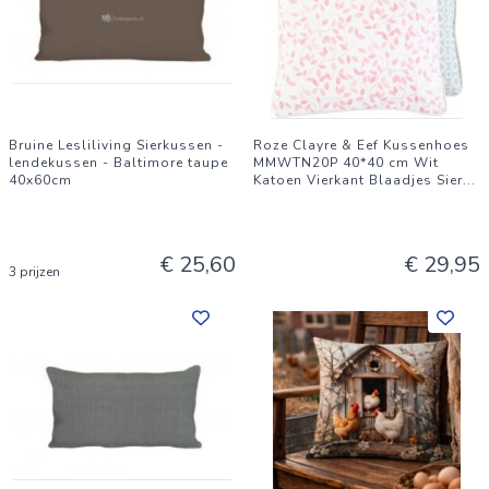
Bruine Lesliliving Sierkussen -
Roze Clayre & Eef Kussenhoes
lendekussen - Baltimore taupe
MMWTN20P 40*40 cm Wit
40x60cm
Katoen Vierkant Blaadjes Sier
...
€ 25,60
€ 29,95
3 prijzen