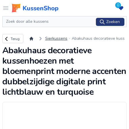
0
Logo www.kussenshop.nl
Open menu
Zoeken
Zoeken
Terug naar overzicht
Sierkussens
Abakuhaus decoratieve kuss
Terug
enhoezen met bloemenprint
Abakuhaus decoratieve
moderne accenten dubbelzijdi
ge digitale print li
...
kussenhoezen met
bloemenprint moderne accenten
dubbelzijdige digitale print
lichtblauw en turquoise