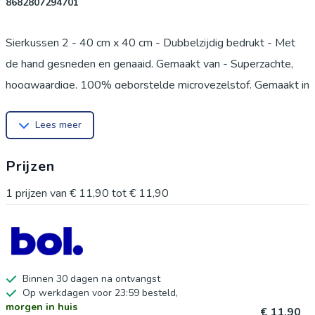
8682807294701
Sierkussen 2 - 40 cm x 40 cm - Dubbelzijdig bedrukt - Met
de hand gesneden en genaaid. Gemaakt van - Superzachte,
hoogwaardige, 100% geborstelde microvezelstof. Gemaakt in
Turkije. Machinewasbaar - geschikt voor de wasdroger. Een
Lees meer
heerlijke verfrissing voor uw stoel, terras of auto.
KENMERKEN - Levendige kleuren, verkleuren niet - Geen
Prijzen
schadelijke kleurstoffen. Ritssluiting. MODERNE PRINTS -
Gedrukt met behulp van de modernste digitale
1
prijzen van
€ 11,90
tot
€ 11,90
printtechnologie.
Binnen 30 dagen na ontvangst
Op werkdagen voor 23:59 besteld,
morgen in huis
€ 11,90