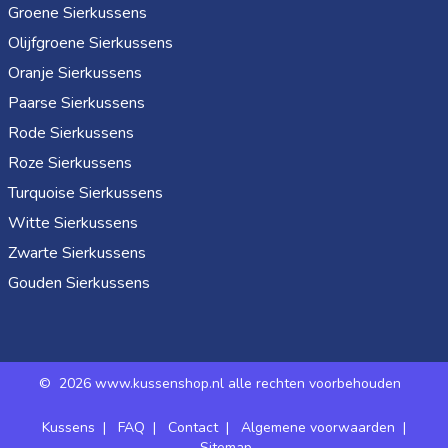
Groene Sierkussens
Olijfgroene Sierkussens
Oranje Sierkussens
Paarse Sierkussens
Rode Sierkussens
Roze Sierkussens
Turquoise Sierkussens
Witte Sierkussens
Zwarte Sierkussens
Gouden Sierkussens
©
2026 www.kussenshop.nl alle rechten voorbehouden
Kussens
|
FAQ
|
Contact
|
Algemene voorwaarden
|
Sitemap