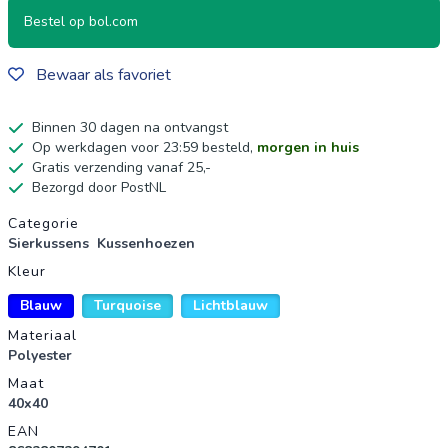
Bestel op bol.com
Bewaar als favoriet
Binnen 30 dagen na ontvangst
Op werkdagen voor 23:59 besteld,
morgen in huis
Gratis verzending vanaf 25,-
Bezorgd door PostNL
Productgegevens
Categorie
Sierkussens
Kussenhoezen
Kleur
Blauw
Turquoise
Lichtblauw
Materiaal
Polyester
Maat
40x40
EAN