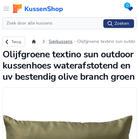
0
Logo www.kussenshop.nl
Open menu
Zoeken
Zoeken
Terug naar overzicht
Sierkussens
Olijfgroene textino sun outdo
Terug
or kussenhoes waterafstoten
Olijfgroene textino sun outdoor
d en uv bestendig olive branc
h groen
kussenhoes waterafstotend en
uv bestendig olive branch groen