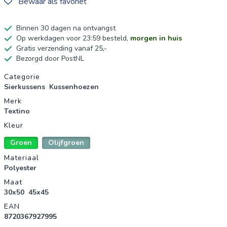
Bewaar als favoriet
Binnen 30 dagen na ontvangst
Op werkdagen voor 23:59 besteld,
morgen in huis
Gratis verzending vanaf 25,-
Bezorgd door PostNL
Productgegevens
Categorie
Sierkussens
Kussenhoezen
Merk
Textino
Kleur
Groen
Olijfgroen
Materiaal
Polyester
Maat
30x50
45x45
EAN
8720367927995