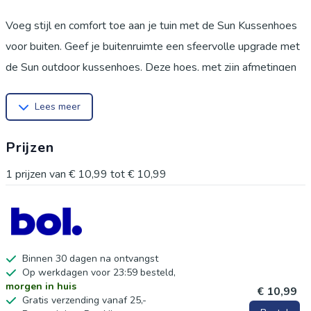
Voeg stijl en comfort toe aan je tuin met de Sun Kussenhoes
voor buiten. Geef je buitenruimte een sfeervolle upgrade met
de Sun outdoor kussenhoes. Deze hoes, met zijn afmetingen
van 30x50 cm en in de effen kleur Olive Branch, biedt de
Lees meer
perfecte combinatie van stijl en duurzaamheid. Ontworpen om
bestand te zijn tegen weersinvloeden, is deze kussenhoes
Prijzen
zowel UV-bestendig als waterafstotend, waardoor je
kussens er altijd fris en mooi uitzien. Eenvoudig onderhoud
1
prijzen van
€ 10,99
tot
€ 10,99
met de onopvallende rits Dankzij de onopvallende rits kun je
deze kussenhoes voor buiten eenvoudig wassen en voorzien
van een passende kussenvulling. Mix en Match de kussenhoes
30x50 cm Sun met andere outdoor kussenhoezen om een
Binnen 30 dagen na ontvangst
Op werkdagen voor 23:59 besteld,
inspirerende en uitnodigende buitenruimte te creëren. Probeer
morgen in huis
€ 10,99
bijvoorbeeld eens de combinatie met de buitenkussen Sia
Gratis verzending vanaf 25,-