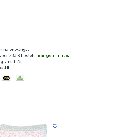
n na ontvangst
oor 23:59 besteld,
morgen in huis
ng vanaf 25,-
ostNL