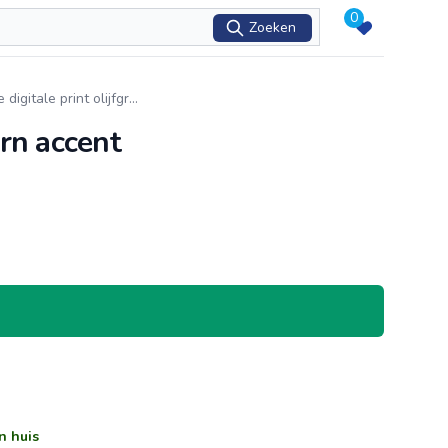
0
Zoeken
gitale print olijfgr
...
n accent
n huis