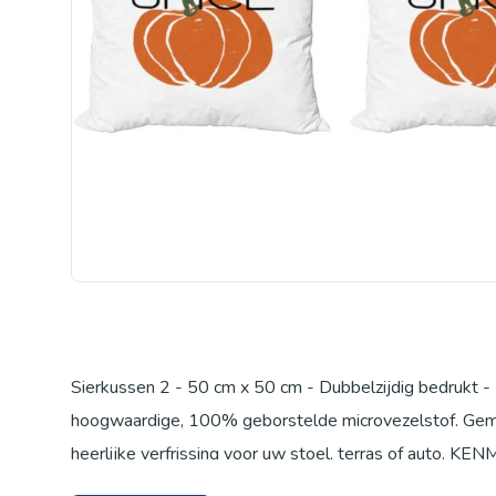
Sierkussen 2 - 50 cm x 50 cm - Dubbelzijdig bedrukt 
hoogwaardige, 100% geborstelde microvezelstof. Gemaa
heerlijke verfrissing voor uw stoel, terras of auto. K
kleurstoffen. Ritssluiting. MODERNE PRINTS - Gedrukt 