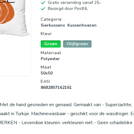
Gratis verzending vanaf 25,-
Bezorgd door PostNL
Productgegevens
Categorie
Sierkussens
Kussenhoezen
Kleur
Groen
Olijfgroen
Materiaal
Polyester
Maat
50x50
EAN
8682807162161
- Met de hand gesneden en genaaid. Gemaakt van - Superzachte,
kt in Turkije. Machinewasbaar - geschikt voor de wasdroger. 
ENMERKEN - Levendige kleuren, verkleuren niet - Geen schadelijke
met behulp van de modernste digitale printtechnologie.