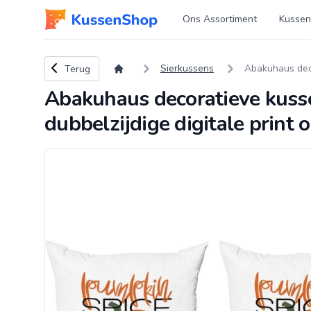
Logo www.kussenshop.nl
Ons Assortiment
Kussen
Terug naar overzicht
Sierkussens
Abakuhaus deco
Terug
Abakuhaus decoratieve kus
dubbelzijdige digitale print 