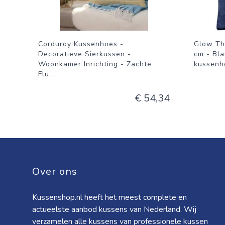
Corduroy Kussenhoes -
Glow Th
Decoratieve Sierkussen -
cm - Bla
Woonkamer Inrichting - Zachte
kussenho
Flu
...
€ 54,34
Over ons
Kussenshop.nl heeft het meest complete en
actueelste aanbod kussens van Nederland. Wij
verzamelen alle kussens van professionele kussen