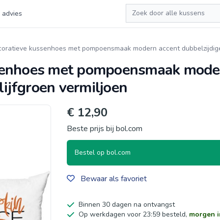
Zoeken
 advies
ratieve kussenhoes met pompoensmaak modern accent dubbelzijdige di
senhoes met pompoensmaak moder
olijfgroen vermiljoen
€ 12,90
Beste prijs bij bol.com
Bestel op bol.com
Bewaar als favoriet
Binnen 30 dagen na ontvangst
Op werkdagen voor 23:59 besteld,
morgen i