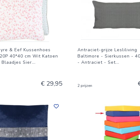
ayre & Eef Kussenhoes
Antraciet-grijze Lesliliving
P 40*40 cm Wit Katoen
Baltimore - Sierkussen - 4
 Blaadjes Sier
...
- Antraciet - Set
...
€ 29,95
2 prijzen