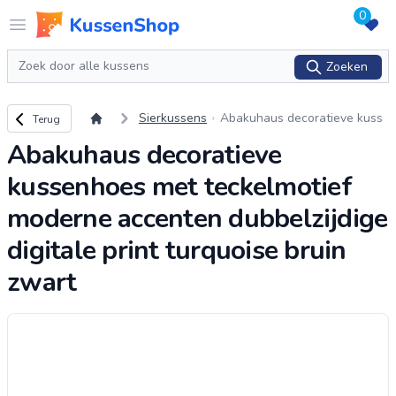
0
Logo www.kussenshop.nl
Open menu
Zoeken
Zoeken
Terug naar overzicht
Sierkussens
Abakuhaus decoratieve kuss
Terug
enhoes met teckelmotief mod
Abakuhaus decoratieve
erne accenten dubbelzijdige d
igitale print turq
...
kussenhoes met teckelmotief
moderne accenten dubbelzijdige
digitale print turquoise bruin
zwart