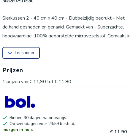
8682807916580
Sierkussen 2 - 40 cm x 40 cm - Dubbelzijdig bedrukt - Met
de hand gesneden en genaaid. Gemaakt van - Superzachte,
hoogwaardige, 100% geborstelde microvezelstof. Gemaakt in
Turkije. Machinewasbaar - geschikt voor de wasdroger. Een
Lees meer
heerlijke verfrissing voor uw stoel, terras of auto.
KENMERKEN - Levendige kleuren, verkleuren niet - Geen
Prijzen
schadelijke kleurstoffen. Ritssluiting. MODERNE PRINTS -
Gedrukt met behulp van de modernste digitale
1
prijzen van
€ 11,90
tot
€ 11,90
printtechnologie.
Binnen 30 dagen na ontvangst
Op werkdagen voor 23:59 besteld,
morgen in huis
€ 11,90