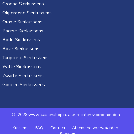
Groene Sierkussens
Olijfgroene Sierkussens
Oranje Sierkussens
Paarse Sierkussens
Rode Sierkussens
Roze Sierkussens
Turquoise Sierkussens
Witte Sierkussens
Zwarte Sierkussens
Gouden Sierkussens
©
2026 www.kussenshop.nl alle rechten voorbehouden
Kussens
|
FAQ
|
Contact
|
Algemene voorwaarden
|
Sitemap