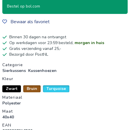
Bestel op bol.com
Bewaar als favoriet
Binnen 30 dagen na ontvangst
Op werkdagen voor 23:59 besteld,
morgen in huis
Gratis verzending vanaf 25,-
Bezorgd door PostNL
Productgegevens
Categorie
Sierkussens
Kussenhoezen
Kleur
Zwart
Bruin
Turquoise
Materiaal
Polyester
Maat
40x40
EAN