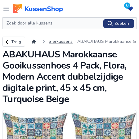
0
Logo www.kussenshop.nl
Open menu
Zoeken
Zoeken
Terug naar overzicht
Sierkussens
ABAKUHAUS Marokkaanse G
Terug
ooikussenhoes 4 Pack, Flora,
ABAKUHAUS Marokkaanse
Modern Accent dubbelzijdige
digitale print, 45 x
...
Gooikussenhoes 4 Pack, Flora,
Modern Accent dubbelzijdige
digitale print, 45 x 45 cm,
Turquoise Beige