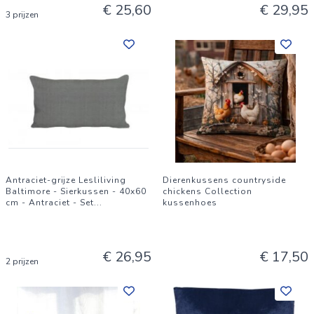
€ 25,60
€ 29,95
3 prijzen
Antraciet-grijze Lesliliving
Dierenkussens countryside
Baltimore - Sierkussen - 40x60
chickens Collection
cm - Antraciet - Set
...
kussenhoes
€ 26,95
€ 17,50
2 prijzen