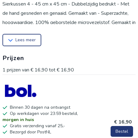
Sierkussen 4 - 45 cm x 45 cm - Dubbelzijdig bedrukt - Met
de hand gesneden en genaaid. Gemaakt van - Superzachte,
hoogwaardige, 100% geborstelde microvezelstof. Gemaakt in
Turkije. Machinewasbaar - geschikt voor de wasdroger. Een
Lees meer
heerlijke verfrissing voor uw stoel, terras of auto.
KENMERKEN - Levendige kleuren, verkleuren niet - Geen
Prijzen
schadelijke kleurstoffen. Ritssluiting. MODERNE PRINTS -
Gedrukt met behulp van de modernste digitale
1
prijzen van
€ 16,90
tot
€ 16,90
printtechnologie.
Binnen 30 dagen na ontvangst
Op werkdagen voor 23:59 besteld,
morgen in huis
€ 16,90
Gratis verzending vanaf 25,-
Bestel
Bezorgd door PostNL