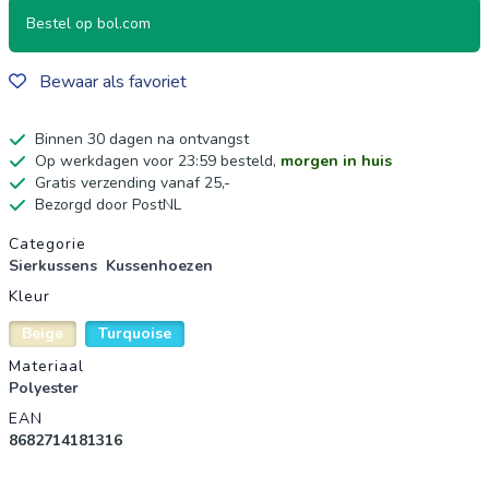
Bestel op bol.com
Bewaar als favoriet
Binnen 30 dagen na ontvangst
Op werkdagen voor 23:59 besteld,
morgen in huis
Gratis verzending vanaf 25,-
Bezorgd door PostNL
Productgegevens
Categorie
Sierkussens
Kussenhoezen
Kleur
Beige
Turquoise
Materiaal
Polyester
EAN
8682714181316