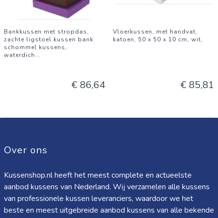
Bankkussen met stropdas,
Vloerkussen, met handvat,
zachte ligstoel kussen bank
katoen, 50 x 50 x 10 cm, wit,
schommel kussens,
waterdich
...
€ 86,64
€ 85,81
Over ons
Kussenshop.nl heeft het meest complete en actueelste
aanbod kussens van Nederland. Wij verzamelen alle kussens
van professionele kussen leveranciers, waardoor we het
beste en meest uitgebreide aanbod kussens van alle bekende