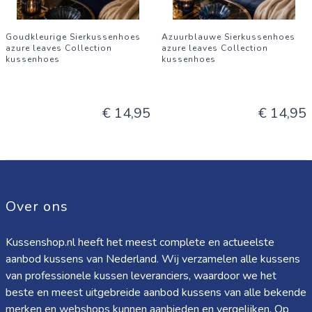
Goudkleurige Sierkussenhoes
Azuurblauwe Sierkussenhoes
azure leaves Collection
azure leaves Collection
kussenhoes
kussenhoes
€ 14,95
€ 14,95
Over ons
Kussenshop.nl heeft het meest complete en actueelste
aanbod kussens van Nederland. Wij verzamelen alle kussens
van professionele kussen leveranciers, waardoor we het
beste en meest uitgebreide aanbod kussens van alle bekende
merken en webshops kunnen aanbieden en vergelijken. Op