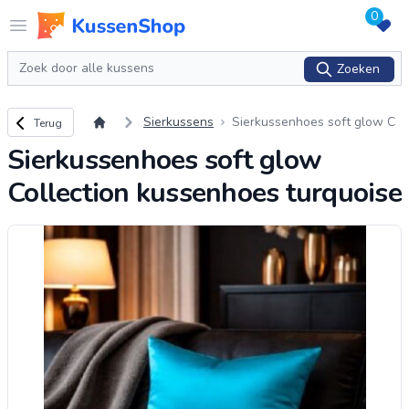
0
Logo www.kussenshop.nl
Open menu
Zoeken
Zoeken
Terug naar overzicht
Sierkussens
Sierkussenhoes soft glow C
Terug
ollection kussenhoes turquoi
Sierkussenhoes soft glow
se
Collection kussenhoes turquoise