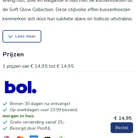
Breng rust, luxe en elegantie in huis met de kussenhoezen uit
de Soft Glow Collection. Deze stijlvolle effen kussenhoezen
kenmerken zich door hun subtiele glans en tijdloze uitstraling.
Dankzij het minimalistische ontwerp vormen ze de perfecte
Lees meer
basis voor ieder interieur en zijn ze moeiteloos te combineren
met andere kleuren, prints en materialen. Of je nu kiest voor
Prijzen
een rustige, neutrale sfeer of juist een opvallend kleuraccent
wilt toevoegen, de Soft Glow Collection biedt een passende
1
prijzen van
€ 14,95
tot
€ 14,95
keuze voor iedere woonstijl. De zachte stof en verfijnde
afwerking maken deze kussenhoezen geschikt voor de bank,
fauteuil, slaapkamer of een gezellige leeshoek. Kenmerken
Luxe effen design met subtiele glans
Binnen 30 dagen na ontvangst
Op werkdagen voor 23:59 besteld,
Tijdloze uitstraling die past in ieder interieur
morgen in huis
€ 14,95
Verkrijgbaar in diverse kleuren
Gratis verzending vanaf 25,-
Bestel
Bezorgd door PostNL
Perfect te combineren met andere kussenhoezen