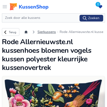
0
Logo www.kussenshop.nl
Open menu
Zoeken
Zoeken
Terug naar overzicht
Sierkussens
Rode Allernieuwste.nl kusse
Terug
nhoes bloemen vogels kusse
Rode Allernieuwste.nl
n polyester kleurrijke kussen
overtrek
kussenhoes bloemen vogels
kussen polyester kleurrijke
kussenovertrek