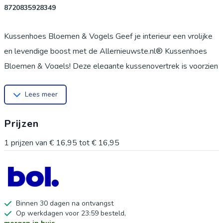
8720835928349
Kussenhoes Bloemen & Vogels Geef je interieur een vrolijke
en levendige boost met de Allernieuwste.nl® Kussenhoes
Bloemen & Vogels! Deze elegante kussenovertrek is voorzien
van een prachtig ontwerp met kleurrijke bloemen en sierlijke
Lees meer
vogels, wat direct een natuurlijke en artistieke sfeer aan je
woonruimte toevoegt. Perfect voor decoratieve kussens op je
Prijzen
bank, bed, stoel of fauteuil – en een echte eyecatcher voor
iedereen die houdt van botanische prints en natuurdecoratie.
1
prijzen van
€ 16,95
tot
€ 16,95
Hoogwaardig polyester voor dagelijks comfort Deze
kussenhoes is vervaardigd uit hoogwaardig polyester. Het
materiaal voelt zacht aan, is duurzaam, slijtvast en kleurvast –
ideaal voor intensief dagelijks gebruik. Zelfs na veelvuldig
Binnen 30 dagen na ontvangst
Op werkdagen voor 23:59 besteld,
wassen behoudt de hoes zijn vorm en frisse kleuren.