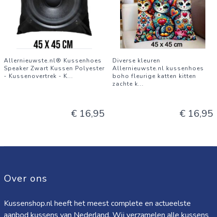
Allernieuwste.nl® Kussenhoes
Diverse kleuren
Speaker Zwart Kussen Polyester
Allernieuwste.nl kussenhoes
- Kussenovertrek - K
...
boho fleurige katten kitten
zachte k
...
€ 16,95
€ 16,95
Over ons
Kussenshop.nl heeft het meest complete en actueelste
aanbod kussens van Nederland. Wij verzamelen alle kussens