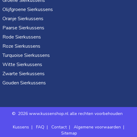
Groene Sierkussens
Olijfgroene Sierkussens
Oranje Sierkussens
Paarse Sierkussens
Rode Sierkussens
Roze Sierkussens
Turquoise Sierkussens
Witte Sierkussens
Zwarte Sierkussens
Gouden Sierkussens
©
2026 www.kussenshop.nl alle rechten voorbehouden
Kussens
|
FAQ
|
Contact
|
Algemene voorwaarden
|
Sitemap