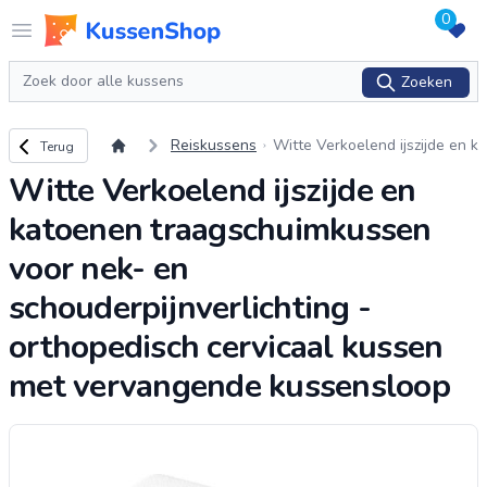
0
Logo www.kussenshop.nl
Open menu
Zoeken
Zoeken
Terug naar overzicht
Reiskussens
Witte Verkoelend ijszijde en k
Terug
atoenen traagschuimkussen
Witte Verkoelend ijszijde en
voor nek- en schouderpijnver
lichting - ortho
...
katoenen traagschuimkussen
voor nek- en
schouderpijnverlichting -
orthopedisch cervicaal kussen
met vervangende kussensloop