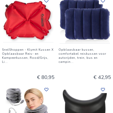
SnelShoppen - Klymit Kussen X
Opblaasbaar kussen,
Opblaasbaar Reis- en
comfortabel reiskussen voor
Kampeerkussen, Rood/Grijs,
autorijden, trein, bus en
Li
...
campin
...
€ 80,95
€ 42,95