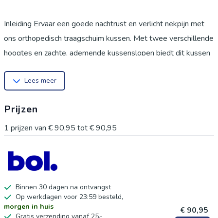
Inleiding Ervaar een goede nachtrust en verlicht nekpijn met
ons orthopedisch traagschuim kussen. Met twee verschillende
hoogtes en zachte, ademende kussenslopen biedt dit kussen
ultiem comfort en ondersteuning voor een goede nachtrust.
Lees meer
Voordelen:
Wordt geleverd met 2 kussenslopen voor afwisseling
Prijzen
Verstelbare hoogte voor alle slaapstijlen
Langzame terugslag voor diepe slaap
1
prijzen van
€ 90,95
tot
€ 90,95
Verlicht nekpijn en spierspanning
Uitstekende vochtopname en ademend vermogen
Ervaar de voordelen van dit kussen met traagschuim dat zich
aanpast aan je lichaam en je de hele nacht comfortabel houdt.
Binnen 30 dagen na ontvangst
Op werkdagen voor 23:59 besteld,
Het biedt de juiste ondersteuning voor verschillende
morgen in huis
€ 90,95
slaaphoudingen en verlicht nekpijn effectief. De ademende
Gratis verzending vanaf 25,-