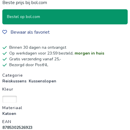
Beste prijs bij bol.com
Bestel op bol.com
Bewaar als favoriet
Binnen 30 dagen na ontvangst
Op werkdagen voor 23:59 besteld,
morgen in huis
Gratis verzending vanaf 25,-
Bezorgd door PostNL
Productgegevens
Categorie
Reiskussens
Kussenslopen
Kleur
Wit
Materiaal
Katoen
EAN
8785302526923