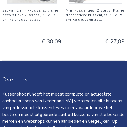
Set van 2 mini-kussens, kleine
Mini kussentjes (2 stuks) Kleine
decoratieve kussens, 28 x 15
decoratieve kussentjes 28 x 15
cm, reiskussens, zac
...
cm Reiskussen Za
...
€ 30,09
€ 27,09
Over ons
Kussenshop.nl heeft het meest complete en actueelste
aanbod kussens van Nederland. Wij verzamelen alle kussens
van professionele kussen leveranciers, waardoor we het
beste en meest uitgebreide aanbod kussens van alle bekende
merken en webshops kunnen aanbieden en vergelijken. Op