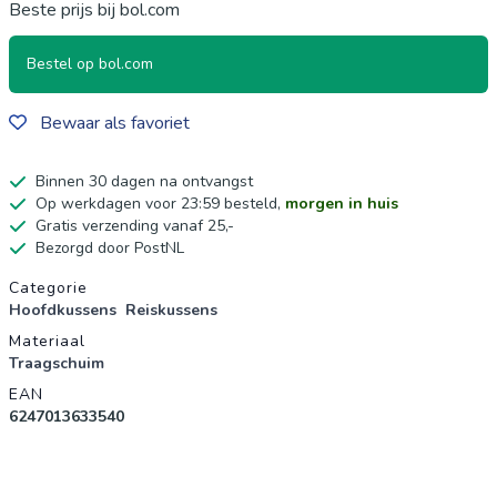
Beste prijs bij bol.com
Bestel op bol.com
Bewaar als favoriet
Binnen 30 dagen na ontvangst
Op werkdagen voor 23:59 besteld,
morgen in huis
Gratis verzending vanaf 25,-
Bezorgd door PostNL
Productgegevens
Categorie
Hoofdkussens
Reiskussens
Materiaal
Traagschuim
EAN
6247013633540