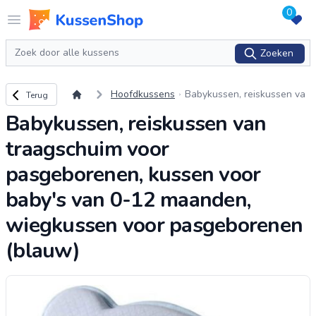
0
Logo www.kussenshop.nl
Open menu
Zoeken
Zoeken
Terug naar overzicht
Hoofdkussens
Babykussen, reiskussen va
Terug
n traagschuim voor pasgeb
Babykussen, reiskussen van
orenen, kussen voor baby's
van 0-12 maanden, wiegk
...
traagschuim voor
pasgeborenen, kussen voor
baby's van 0-12 maanden,
wiegkussen voor pasgeborenen
(blauw)