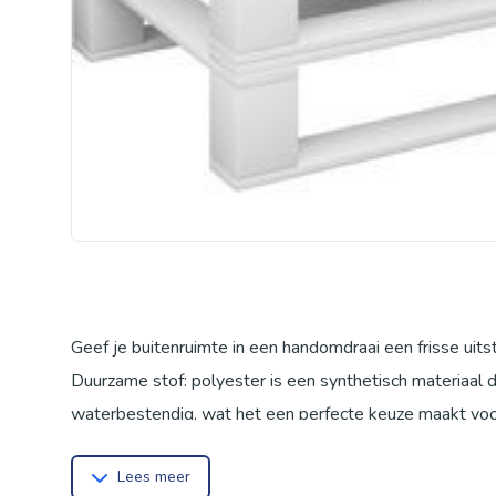
Geef je buitenruimte in een handomdraai een frisse uits
Duurzame stof: polyester is een synthetisch materiaal 
waterbestendig, wat het een perfecte keuze maakt voo
te maken.
Lees meer
Zachte vulling: het buitenkussen is gevuld met holle vez