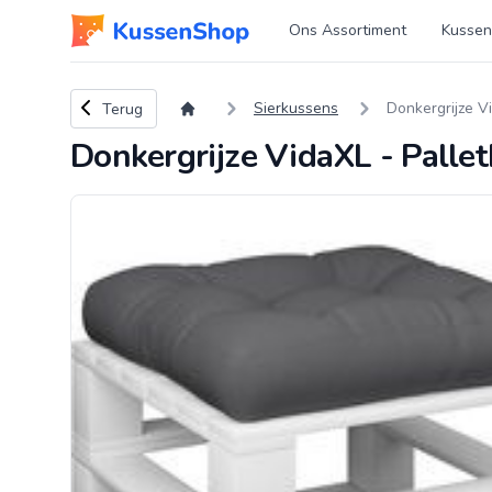
Logo www.kussenshop.nl
Ons Assortiment
Kussen
Terug naar overzicht
Sierkussens
Donkergrijze Vi
Terug
Donkergrijze VidaXL - Pallet