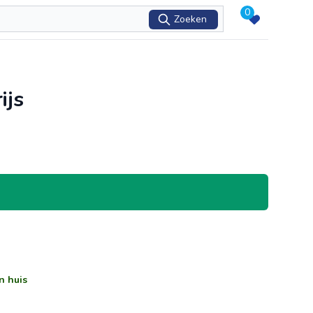
0
Zoeken
ijs
n huis