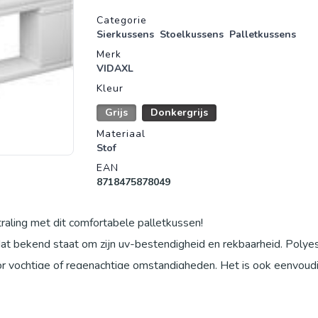
Productgegevens
Categorie
Sierkussens
Stoelkussens
Palletkussens
Merk
VIDAXL
Kleur
Grijs
Donkergrijs
Materiaal
Stof
EAN
8718475878049
traling met dit comfortabele palletkussen!
dat bekend staat om zijn uv-bestendigheid en rekbaarheid. Polyes
r vochtige of regenachtige omstandigheden. Het is ook eenvoud
els voor ultrazacht en optimaal zitcomfort. Het bankkussen krijgt